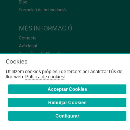
Blog
Formulari de subscripció
MÉS INFORMACIÓ
Contacte
Avís legal
Canal Ètic i Política d’ús
Cookies
Utilitzem cookies pròpies i de tercers per analitzar l'ús del
lloc web.
Política de cookies
Acceptar Cookies
Rebutjar Cookies
Configurar
COFB
- 2024 | Girona, 64-66 - 08009 Barcelona - Tel. +34
93 244 07 10