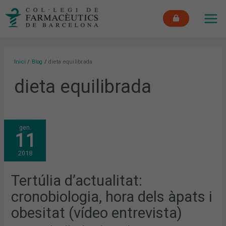
Vés
MAI
al
ME
contingut
Inici
Blog
dieta equilibrada
dieta equilibrada
TERTÚLIA
gen.
D’ACTUALITAT:
11
CRONOBIOLOGIA,
HORA
DELS
2018
ÀPATS
I
OBESITAT
(VÍDEO
Tertúlia d’actualitat:
ENTREVISTA)
cronobiologia, hora dels àpats i
obesitat (vídeo entrevista)