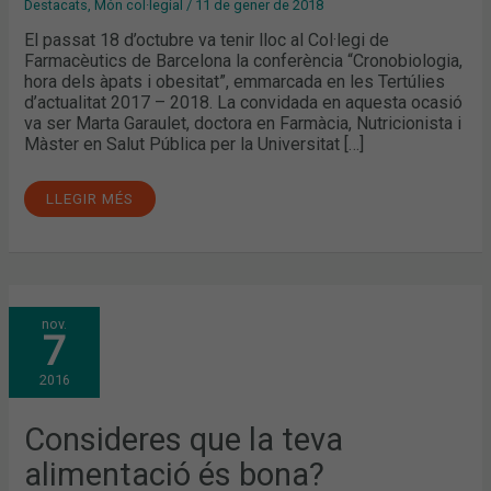
Destacats
,
Món col·legial
/
11 de gener de 2018
El passat 18 d’octubre va tenir lloc al Col·legi de
Farmacèutics de Barcelona la conferència “Cronobiologia,
hora dels àpats i obesitat”, emmarcada en les Tertúlies
d’actualitat 2017 – 2018. La convidada en aquesta ocasió
va ser Marta Garaulet, doctora en Farmàcia, Nutricionista i
Màster en Salut Pública per la Universitat […]
LLEGIR MÉS
CONSIDERES
nov.
QUE
7
LA
TEVA
ALIMENTACIÓ
2016
ÉS
BONA?
Consideres que la teva
alimentació és bona?