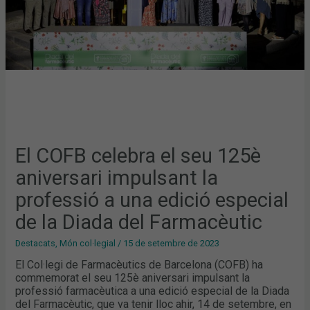
IMPULSANT
LA
PROFESSIÓ
A
UNA
EDICIÓ
ESPECIAL
DE
LA
DIADA
DEL
FARMACÈUTIC
El COFB celebra el seu 125è
aniversari impulsant la
professió a una edició especial
de la Diada del Farmacèutic
Destacats
,
Món col·legial
/
15 de setembre de 2023
El Col·legi de Farmacèutics de Barcelona (COFB) ha
commemorat el seu 125è aniversari impulsant la
professió farmacèutica a una edició especial de la Diada
del Farmacèutic, que va tenir lloc ahir, 14 de setembre, en