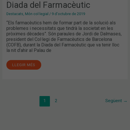
FARMACÈUTIC
Diada del Farmacèutic
Destacats
,
Món col·legial
/
9 d'octubre de 2019
“Els farmacèutics hem de formar part de la solució als
problemes i necessitats que tindrà la societat en les
pròximes dècades”. Són paraules de Jordi de Dalmases,
president del Col·legi de Farmacèutics de Barcelona
(COFB), durant la Diada del Farmacèutic que va tenir lloc
la nit d’ahir al Palau de
LLEGIR MÉS
1
2
Següent
→