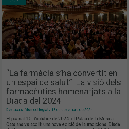
2024
UN
ESPAI
DE
SALUT”.
LA
VISIÓ
DELS
FARMACÈUTICS
HOMENATJATS
A
LA
DIADA
DEL
2024
“La farmàcia s’ha convertit en
un espai de salut”. La visió dels
farmacèutics homenatjats a la
Diada del 2024
Destacats
,
Món col·legial
/
18 de desembre de 2024
El passat 10 d’octubre de 2024, el Palau de la Música
Catalana va acollir una nova edició de la tradicional Diada