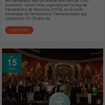
del Farmacèutic que va comptar amb més de 1.000
assistents. Durant l’acte, organitzat pel Col·legi de
Farmacèutics de Barcelona (COFB), es va rendir
homenatge als farmacèutics i farmacèutiques que
compleixen 25 i 50 anys de
LLEGIR MÉS
MÉS
oct.
D’UN
15
MILER
DE
PERSONES
2024
HOMENATGEN
LA
PROFESSIÓ
A
LA
DIADA
DEL
FARMACÈUTIC
2024