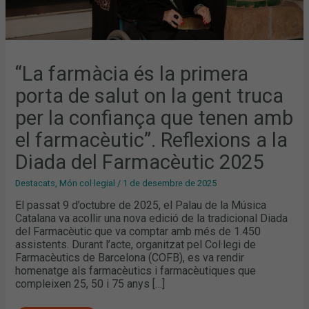
TENEN
AMB
EL
FARMACÈUTIC”.
REFLEXIONS
A
LA
DIADA
“La farmàcia és la primera
DEL
FARMACÈUTIC
porta de salut on la gent truca
2025
per la confiança que tenen amb
el farmacèutic”. Reflexions a la
Diada del Farmacèutic 2025
Destacats
,
Món col·legial
/
1 de desembre de 2025
El passat 9 d’octubre de 2025, el Palau de la Música
Catalana va acollir una nova edició de la tradicional Diada
del Farmacèutic que va comptar amb més de 1.450
assistents. Durant l’acte, organitzat pel Col·legi de
Farmacèutics de Barcelona (COFB), es va rendir
homenatge als farmacèutics i farmacèutiques que
compleixen 25, 50 i 75 anys […]