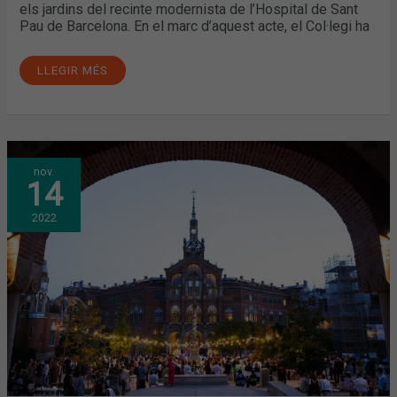
els jardins del recinte modernista de l’Hospital de Sant
Pau de Barcelona. En el marc d’aquest acte, el Col·legi ha
LLEGIR MÉS
LA
nov.
DIADA
14
DEL
FARMACÈUTIC
DEL
2022
COFB
VA
TORNAR
DOS
ANYS
DESPRÉS
PER
HOMENATJAR
ALS
FARMACÈUTICS
I
FARMACÈUTIQUES
DE
TRES
PROMOCIONS
QUE