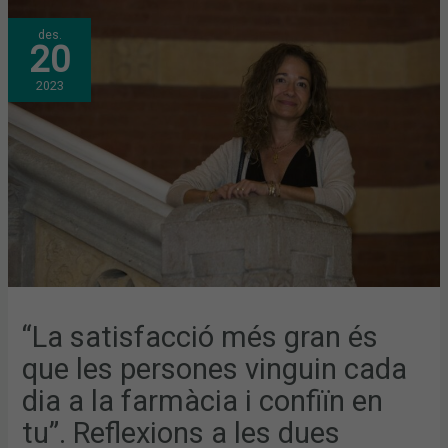
“LA
des.
SATISFACCIÓ
20
MÉS
GRAN
ÉS
2023
QUE
LES
PERSONES
VINGUIN
CADA
DIA
A
LA
FARMÀCIA
I
CONFIÏN
EN
TU”.
REFLEXIONS
A
LES
DUES
DIADES
DEL
“La satisfacció més gran és
FARMACÈUTIC
DEL
que les persones vinguin cada
2023
dia a la farmàcia i confiïn en
tu”. Reflexions a les dues