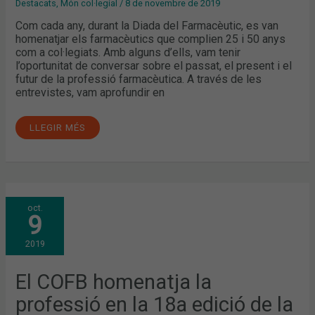
Destacats
,
Món col·legial
/
8 de novembre de 2019
Com cada any, durant la Diada del Farmacèutic, es van
homenatjar els farmacèutics que complien 25 i 50 anys
com a col·legiats. Amb alguns d’ells, vam tenir
l’oportunitat de conversar sobre el passat, el present i el
futur de la professió farmacèutica. A través de les
entrevistes, vam aprofundir en
LLEGIR MÉS
EL
oct.
COFB
9
HOMENATJA
LA
PROFESSIÓ
2019
EN
LA
18A
EDICIÓ
El COFB homenatja la
DE
LA
professió en la 18a edició de la
DIADA
DEL