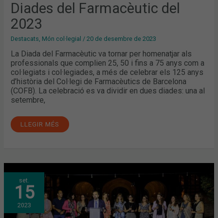
Diades del Farmacèutic del
2023
Destacats
,
Món col·legial
/
20 de desembre de 2023
La Diada del Farmacèutic va tornar per homenatjar als
professionals que complien 25, 50 i fins a 75 anys com a
col·legiats i col·legiades, a més de celebrar els 125 anys
d’història del Col·legi de Farmacèutics de Barcelona
(COFB). La celebració es va dividir en dues diades: una al
setembre,
LLEGIR MÉS
EL
set.
COFB
15
CELEBRA
EL
SEU
2023
125È
ANIVERSARI