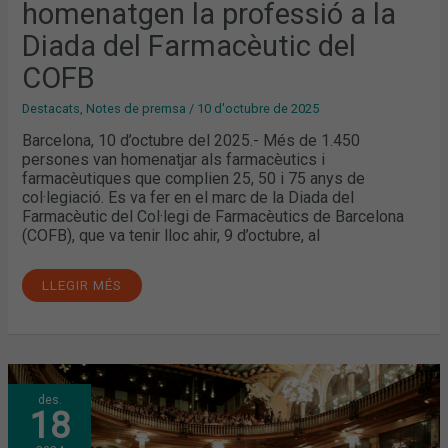
homenatgen la professió a la
Diada del Farmacèutic del
COFB
Destacats
,
Notes de premsa
/
10 d'octubre de 2025
Barcelona, 10 d’octubre del 2025.- Més de 1.450
persones van homenatjar als farmacèutics i
farmacèutiques que complien 25, 50 i 75 anys de
col·legiació. Es va fer en el marc de la Diada del
Farmacèutic del Col·legi de Farmacèutics de Barcelona
(COFB), que va tenir lloc ahir, 9 d’octubre, al
LLEGIR MÉS
“LA
des.
FARMÀCIA
18
S’HA
CONVERTIT
EN