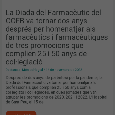
COMPLIEN
25
I
La Diada del Farmacèutic del
50
ANYS
COFB va tornar dos anys
DE
COL·LEGIACIÓ
després per homenatjar als
farmacèutics i farmacèutiques
de tres promocions que
complien 25 i 50 anys de
col·legiació
Destacats
,
Món col·legial
/
14 de novembre de 2022
Després de dos anys de parèntesi per la pandèmia, la
Diada del Farmacèutic va tornar per homenatjar als
professionals que complien 25 i 50 anys com a
col·legiats i col·legiades, en dues jornades que van
agrupar les promocions de 2020, 2021 i 2022. L’Hospital
de Sant Pau, el 15 de
LLEGIR MÉS