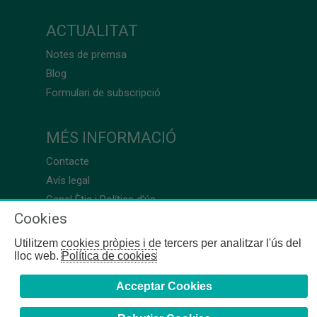
ACTUALITAT
Notes de premsa
Blog
Formulari de subscripció
MÉS INFORMACIÓ
Contacte
Avís legal
Canal Ètic i Política d’ús
Cookies
Utilitzem cookies pròpies i de tercers per analitzar l'ús del
lloc web.
Política de cookies
Acceptar Cookies