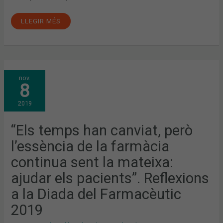
LLEGIR MÉS
“ELS
nov.
TEMPS
8
HAN
CANVIAT,
PERÒ
2019
L’ESSÈNCIA
DE
LA
FARMÀCIA
“Els temps han canviat, però
CONTINUA
SENT
l’essència de la farmàcia
LA
MATEIXA:
AJUDAR
continua sent la mateixa:
ELS
PACIENTS”.
ajudar els pacients”. Reflexions
REFLEXIONS
A
LA
a la Diada del Farmacèutic
DIADA
DEL
2019
FARMACÈUTIC
2019