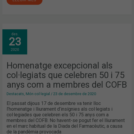
HOMENATGE
des.
EXCEPCIONAL
23
ALS
COL·LEGIATS
QUE
2020
CELEBREN
50
I
75
Homenatge excepcional als
ANYS
COM
col·legiats que celebren 50 i 75
A
MEMBRES
DEL
anys com a membres del COFB
COFB
Destacats
,
Món col·legial
/
23 de desembre de 2020
El passat dijous 17 de desembre va tenir lloc
l’homenatge i lliurament d’insígnies als col·legiats i
col·legiades que celebren els 50 i 75 anys com a
membres del COFB. No havent-se pogut fer el lliurament
en el marc habitual de la Diada del Farmacèutic, a causa
de la pandèmia provocada