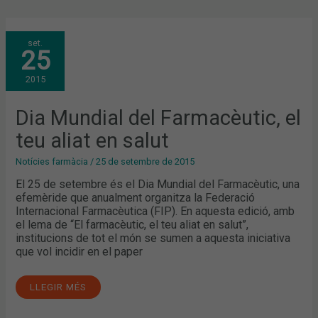
DIA
set.
MUNDIAL
25
DEL
FARMACÈUTIC,
EL
2015
TEU
ALIAT
EN
SALUT
Dia Mundial del Farmacèutic, el
teu aliat en salut
Notícies farmàcia
/
25 de setembre de 2015
El 25 de setembre és el Dia Mundial del Farmacèutic, una
efemèride que anualment organitza la Federació
Internacional Farmacèutica (FIP). En aquesta edició, amb
el lema de “El farmacèutic, el teu aliat en salut”,
institucions de tot el món se sumen a aquesta iniciativa
que vol incidir en el paper
LLEGIR MÉS