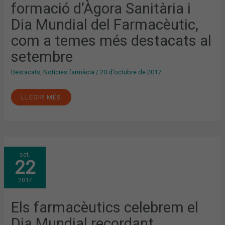
DIA
formació d’Àgora Sanitària i
MUNDIAL
DEL
Dia Mundial del Farmacèutic,
FARMACÈUTIC,
COM
A
com a temes més destacats al
TEMES
MÉS
setembre
DESTACATS
AL
SETEMBRE
Destacats
,
Notícies farmàcia
/
20 d'octubre de 2017
LLEGIR MÉS
ELS
set.
FARMACÈUTICS
22
CELEBREM
EL
DIA
2017
MUNDIAL
RECORDANT
L’APORTACIÓ
DE
Els farmacèutics celebrem el
LA
PROFESSIÓ
Dia Mundial recordant
EN