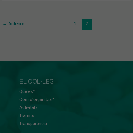
←
Anterior
1
2
EL COL·LEGI
Què és?
Com s'organitza?
Activitats
Tràmits
Transparència