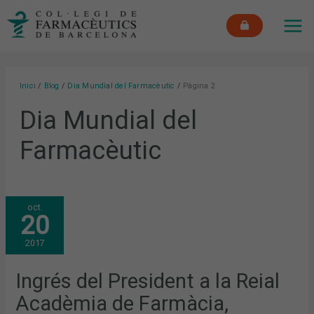
Vés
MAI
al
ME
contingut
Inici
Blog
Dia Mundial del Farmacèutic
Pàgina 2
Dia Mundial del
Farmacèutic
INGRÉS
oct.
DEL
20
PRESIDENT
A
LA
2017
REIAL
ACADÈMIA
DE
FARMÀCIA,
Ingrés del President a la Reial
FORMACIÓ
D’ÀGORA
Acadèmia de Farmàcia,
SANITÀRIA
I