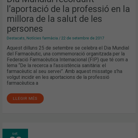
LA
MILLORA
l’aportació de la professió en la
DE
LA
millora de la salut de les
SALUT
DE
LES
persones
PERSONES
Destacats
,
Notícies farmàcia
/
22 de setembre de 2017
Aquest dilluns 25 de setembre se celebra el Dia Mundial
del Farmacèutic, una commemoració organitzada per la
Federació Farmacèutica Internacional (FIP) que té com a
lema “De la recerca a l’assistència sanitària: el
farmacèutic al seu servei”. Amb aquest missatge s’ha
volgut incidir en les aportacions de la professió
farmacèutica a
LLEGIR MÉS
ELS
set.
FARMACÈUTICS