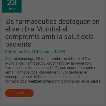
23
DESTAQUEN
EN
EL
2016
SEU
DIA
MUNDIAL
EL
Els farmacèutics destaquen en
COMPROMÍS
AMB
el seu Dia Mundial el
LA
SALUT
DELS
compromís amb la salut dels
PACIENTS
pacients
Notícies farmàcia
/
23 de setembre de 2016
Aquest diumenge, 25 de setembre, celebrem el Dia
Mundial del Farmacèutic, organitzat per la Federació
Farmacèutica Internacional (FIP), que aquest any amb el
lema “Farmacèutics, cuidant de tu” vol destacar el
concepte global de la cura de la salut que els
farmacèutics realitzen mitjançant la promoció de la salut i
LLEGIR MÉS