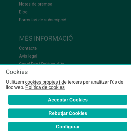
Notes de premsa
Blog
Formulari de subscripció
MÉS INFORMACIÓ
Contacte
Avís legal
Canal Ètic i Política d’ús
Cookies
Utilitzem cookies pròpies i de tercers per analitzar l'ús del
lloc web.
Política de cookies
Acceptar Cookies
Rebutjar Cookies
Configurar