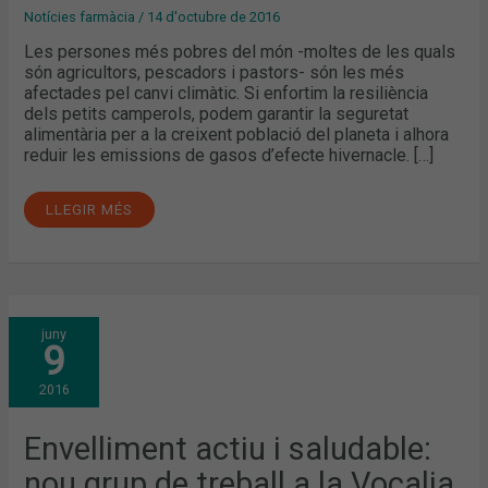
Notícies farmàcia
/
14 d'octubre de 2016
Les persones més pobres del món -moltes de les quals
són agricultors, pescadors i pastors- són les més
afectades pel canvi climàtic. Si enfortim la resiliència
dels petits camperols, podem garantir la seguretat
alimentària per a la creixent població del planeta i alhora
reduir les emissions de gasos d’efecte hivernacle. […]
LLEGIR MÉS
ENVELLIMENT
juny
ACTIU
9
I
SALUDABLE:
NOU
2016
GRUP
DE
TREBALL
A
Envelliment actiu i saludable:
LA
VOCALIA
nou grup de treball a la Vocalia
D’ALIMENTACIÓ