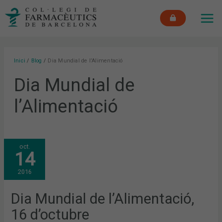
Vés
MAI
al
ME
contingut
Inici
Blog
Dia Mundial de l’Alimentació
Dia Mundial de
l’Alimentació
DIA
oct.
MUNDIAL
14
DE
L’ALIMENTACIÓ,
16
2016
D’OCTUBRE
Dia Mundial de l’Alimentació,
16 d’octubre