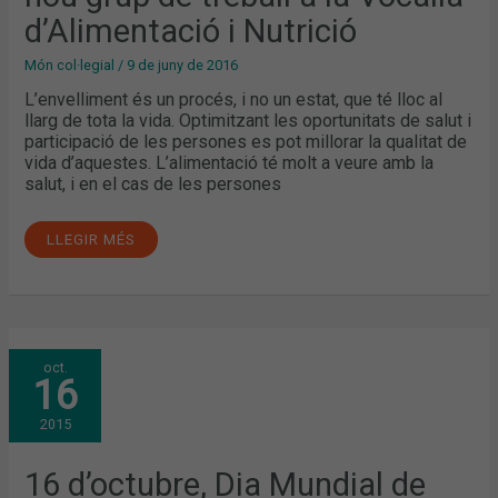
I
NUTRICIÓ
d’Alimentació i Nutrició
Món col·legial
/
9 de juny de 2016
L’envelliment és un procés, i no un estat, que té lloc al
llarg de tota la vida. Optimitzant les oportunitats de salut i
participació de les persones es pot millorar la qualitat de
vida d’aquestes. L’alimentació té molt a veure amb la
salut, i en el cas de les persones
LLEGIR MÉS
16
oct.
D’OCTUBRE,
16
DIA
MUNDIAL
DE
2015
L’ALIMENTACIÓ
16 d’octubre, Dia Mundial de