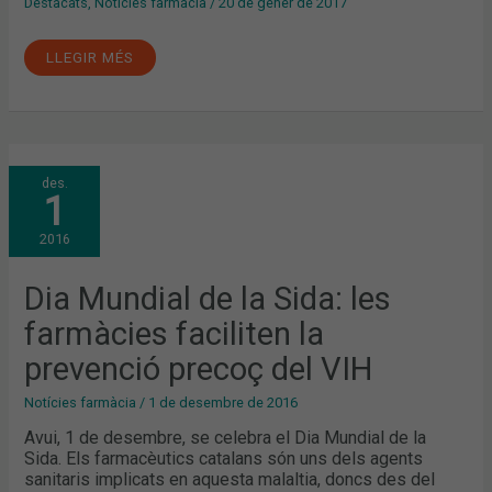
Destacats
,
Notícies farmàcia
/
20 de gener de 2017
LLEGIR MÉS
DIA
des.
MUNDIAL
1
DE
LA
SIDA:
2016
LES
FARMÀCIES
FACILITEN
LA
Dia Mundial de la Sida: les
PREVENCIÓ
PRECOÇ
farmàcies faciliten la
DEL
VIH
prevenció precoç del VIH
Notícies farmàcia
/
1 de desembre de 2016
Avui, 1 de desembre, se celebra el Dia Mundial de la
Sida. Els farmacèutics catalans són uns dels agents
sanitaris implicats en aquesta malaltia, doncs des del