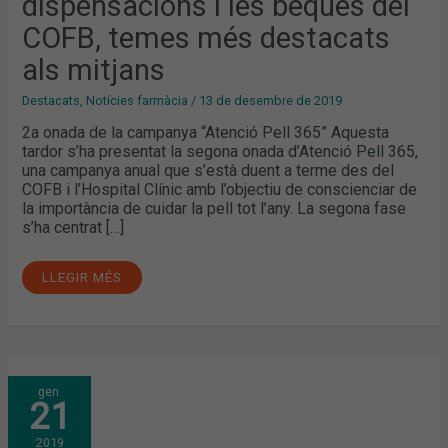
dispensacions i les beques del
TEMES
MÉS
DESTACATS
COFB, temes més destacats
ALS
MITJANS
als mitjans
Destacats
,
Notícies farmàcia
/
13 de desembre de 2019
2a onada de la campanya “Atenció Pell 365” Aquesta
tardor s’ha presentat la segona onada d’Atenció Pell 365,
una campanya anual que s’està duent a terme des del
COFB i l’Hospital Clínic amb l’objectiu de conscienciar de
la importància de cuidar la pell tot l’any. La segona fase
s’ha centrat […]
LLEGIR MÉS
DESEMBRE:
gen.
#INFARMAINNOVA
21
I
LA
IMPLICACIÓ
2019
DEL