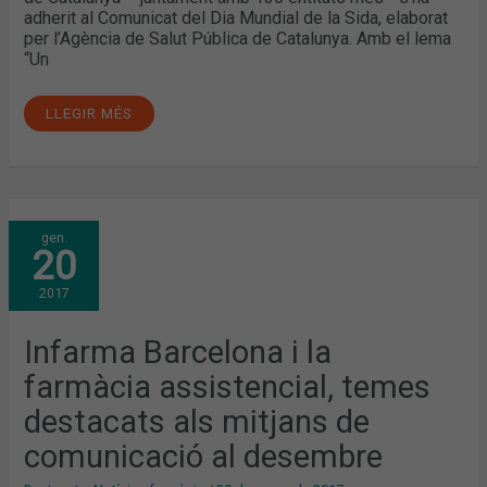
adherit al Comunicat del Dia Mundial de la Sida, elaborat
per l’Agència de Salut Pública de Catalunya. Amb el lema
“Un
LLEGIR MÉS
INFARMA
gen.
BARCELONA
20
I
LA
FARMÀCIA
2017
ASSISTENCIAL,
TEMES
DESTACATS
ALS
Infarma Barcelona i la
MITJANS
DE
farmàcia assistencial, temes
COMUNICACIÓ
AL
DESEMBRE
destacats als mitjans de
comunicació al desembre