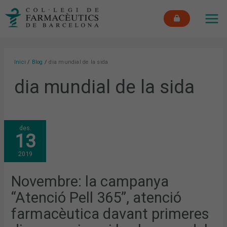
Vés
MAI
al
ME
contingut
Inici
Blog
dia mundial de la sida
dia mundial de la sida
NOVEMBRE:
des.
LA
13
CAMPANYA
“ATENCIÓ
PELL
2019
365”,
ATENCIÓ
FARMACÈUTICA
DAVANT
Novembre: la campanya
PRIMERES
DISPENSACIONS
“Atenció Pell 365”, atenció
I
LES
BEQUES
farmacèutica davant primeres
DEL
COFB,