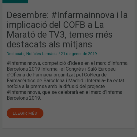
COFB
A
LA
Desembre: #Infarmainnova i la
MARATÓ
DE
implicació del COFB a La
TV3,
TEMES
MÉS
Marató de TV3, temes més
DESTACATS
ALS
destacats als mitjans
MITJANS
Destacats
,
Notícies farmàcia
/
21 de gener de 2019
#Infarmainnova, competició d’idees en el marc d’Infarma
Barcelona 2019 Infarma -el Congrés i Saló Europeu
d’Oficina de Farmàcia organitzat pel Col·legi de
Farmacèutics de Barcelona i Madrid i Interalia- ha estat
notícia a la premsa amb la difusió del projecte
#Infarmainnova, que se celebrarà en el marc d’Infarma
Barcelona 2019.
LLEGIR MÉS