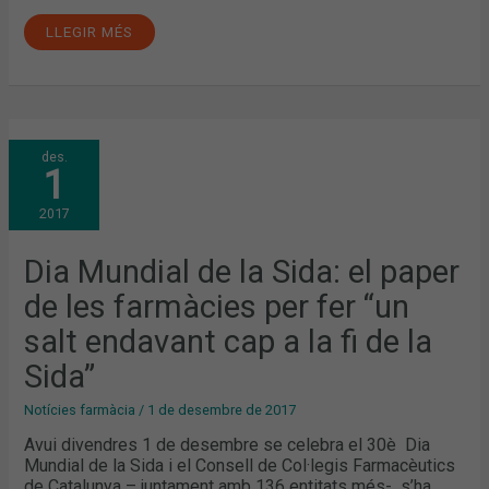
LLEGIR MÉS
DIA
des.
MUNDIAL
1
DE
LA
SIDA:
2017
EL
PAPER
DE
LES
Dia Mundial de la Sida: el paper
FARMÀCIES
PER
de les farmàcies per fer “un
FER
“UN
SALT
salt endavant cap a la fi de la
ENDAVANT
CAP
Sida”
A
LA
FI
Notícies farmàcia
/
1 de desembre de 2017
DE
LA
Avui divendres 1 de desembre se celebra el 30è Dia
SIDA”
Mundial de la Sida i el Consell de Col·legis Farmacèutics
de Catalunya – juntament amb 136 entitats més- s’ha