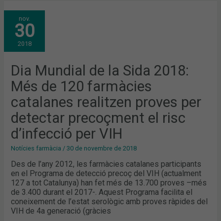
DIA
nov.
MUNDIAL
30
DE
LA
SIDA
2018
2018:
MÉS
DE
120
Dia Mundial de la Sida 2018:
FARMÀCIES
CATALANES
Més de 120 farmàcies
REALITZEN
PROVES
PER
catalanes realitzen proves per
DETECTAR
PRECOÇMENT
detectar precoçment el risc
EL
RISC
D’INFECCIÓ
d’infecció per VIH
PER
VIH
Notícies farmàcia
/
30 de novembre de 2018
Des de l’any 2012, les farmàcies catalanes participants
en el Programa de detecció precoç del VIH (actualment
127 a tot Catalunya) han fet més de 13.700 proves –més
de 3.400 durant el 2017-. Aquest Programa facilita el
coneixement de l’estat serològic amb proves ràpides del
VIH de 4a generació (gràcies