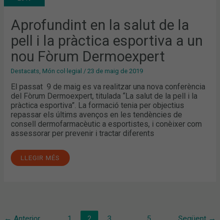
PELL
I
LA
Aprofundint en la salut de la
PRÀCTICA
ESPORTIVA
pell i la pràctica esportiva a un
A
UN
NOU
nou Fòrum Dermoexpert
FÒRUM
DERMOEXPERT
Destacats
,
Món col·legial
/
23 de maig de 2019
El passat 9 de maig es va realitzar una nova conferència
del Fòrum Dermoexpert, titulada “La salut de la pell i la
pràctica esportiva”. La formació tenia per objectius
repassar els últims avenços en les tendències de
consell dermofarmacèutic a esportistes, i conèixer com
assessorar per prevenir i tractar diferents
LLEGIR MÉS
←
Anterior
1
2
3
…
5
Següent
→