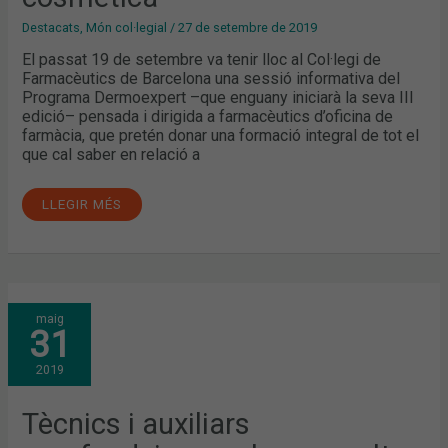
Destacats
,
Món col·legial
/
27 de setembre de 2019
El passat 19 de setembre va tenir lloc al Col·legi de
Farmacèutics de Barcelona una sessió informativa del
Programa Dermoexpert –que enguany iniciarà la seva III
edició– pensada i dirigida a farmacèutics d’oficina de
farmàcia, que pretén donar una formació integral de tot el
que cal saber en relació a
LLEGIR MÉS
TÈCNICS
maig
I
31
AUXILIARS
APROFUNDEIXEN
EN
2019
LES
CONSULTES
MÉS
FREQÜENTS
Tècnics i auxiliars
EN
DERMOFARMÀCIA