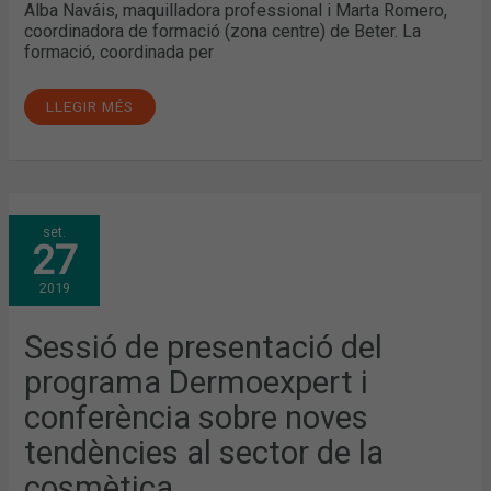
Alba Naváis, maquilladora professional i Marta Romero,
coordinadora de formació (zona centre) de Beter. La
formació, coordinada per
LLEGIR MÉS
SESSIÓ
set.
DE
27
PRESENTACIÓ
DEL
PROGRAMA
2019
DERMOEXPERT
I
CONFERÈNCIA
SOBRE
Sessió de presentació del
NOVES
TENDÈNCIES
programa Dermoexpert i
AL
SECTOR
DE
conferència sobre noves
LA
COSMÈTICA
tendències al sector de la
cosmètica