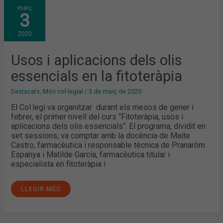
USOS
març
I
3
APLICACIONS
DELS
OLIS
2020
ESSENCIALS
EN
LA
FITOTERÀPIA
Usos i aplicacions dels olis
essencials en la fitoteràpia
Destacats
,
Món col·legial
/
3 de març de 2020
El Col·legi va organitzar durant els mesos de gener i
febrer, el primer nivell del curs “Fitoteràpia, usos i
aplicacions dels olis essencials“. El programa, dividit en
set sessions, va comptar amb la docència de Maite
Castro, farmacèutica i responsable tècnica de Pranarôm
Espanya i Matilde García, farmacèutica titular i
especialista en fitoteràpia i
LLEGIR MÉS