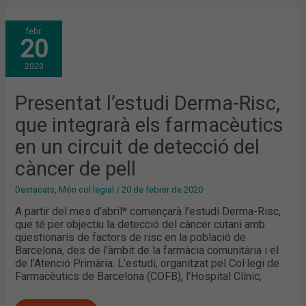
PRESENTAT
febr.
L’ESTUDI
20
DERMA-
RISC,
QUE
2020
INTEGRARÀ
ELS
FARMACÈUTICS
EN
Presentat l’estudi Derma-Risc,
UN
CIRCUIT
que integrarà els farmacèutics
DE
DETECCIÓ
DEL
en un circuit de detecció del
CÀNCER
DE
càncer de pell
PELL
Destacats
,
Món col·legial
/
20 de febrer de 2020
A partir del mes d’abril* començarà l’estudi Derma-Risc,
que té per objectiu la detecció del càncer cutani amb
qüestionaris de factors de risc en la població de
Barcelona, des de l’àmbit de la farmàcia comunitària i el
de l’Atenció Primària. L’estudi, organitzat pel Col·legi de
Farmacèutics de Barcelona (COFB), l’Hospital Clínic,