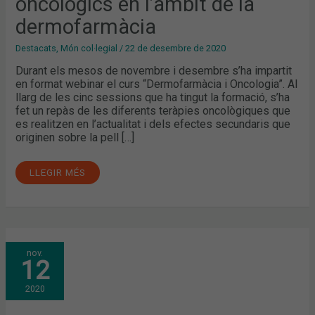
oncològics en l’àmbit de la
dermofarmàcia
Destacats
,
Món col·legial
/
22 de desembre de 2020
Durant els mesos de novembre i desembre s’ha impartit
en format webinar el curs “Dermofarmàcia i Oncologia”. Al
llarg de les cinc sessions que ha tingut la formació, s’ha
fet un repàs de les diferents teràpies oncològiques que
es realitzen en l’actualitat i dels efectes secundaris que
originen sobre la pell […]
LLEGIR MÉS
“DERMOFARMÀCIA.
nov.
RECOMANACIONS
12
I
TRACTAMENTS”
2020