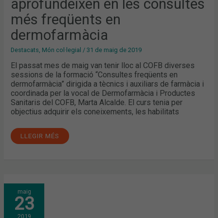
aprofundeixen en les consultes
més freqüents en
dermofarmàcia
Destacats
,
Món col·legial
/
31 de maig de 2019
El passat mes de maig van tenir lloc al COFB diverses
sessions de la formació “Consultes freqüents en
dermofarmàcia” dirigida a tècnics i auxiliars de farmàcia i
coordinada per la vocal de Dermofarmàcia i Productes
Sanitaris del COFB, Marta Alcalde. El curs tenia per
objectius adquirir els coneixements, les habilitats
LLEGIR MÉS
APROFUNDINT
maig
EN
23
LA
SALUT
DE
2019
LA