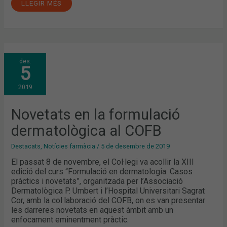
LLEGIR MÉS
NOVETATS
des.
EN
5
LA
FORMULACIÓ
DERMATOLÒGICA
2019
AL
COFB
Novetats en la formulació
dermatològica al COFB
Destacats
,
Notícies farmàcia
/
5 de desembre de 2019
El passat 8 de novembre, el Col·legi va acollir la XIII
edició del curs “Formulació en dermatologia. Casos
pràctics i novetats”, organitzada per l’Associació
Dermatològica P. Umbert i l’Hospital Universitari Sagrat
Cor, amb la col·laboració del COFB, on es van presentar
les darreres novetats en aquest àmbit amb un
enfocament eminentment pràctic.