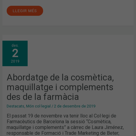
LLEGIR MÉS
ABORDATGE
des.
DE
2
LA
COSMÈTICA,
MAQUILLATGE
2019
I
COMPLEMENTS
DES
DE
Abordatge de la cosmètica,
LA
FARMÀCIA
maquillatge i complements
des de la farmàcia
Destacats
,
Món col·legial
/
2 de desembre de 2019
El passat 19 de novembre va tenir lloc al Col·legi de
Farmacèutics de Barcelona la sessió “Cosmètica,
maquillatge i complements” a càrrec de Laura Jiménez,
responsable de Formació i Trade Marketing de Beter;