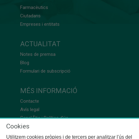
Farmacèutics
Ciutadans
Empreses i entitats
ACTUALITAT
Notes de premsa
Blog
Formulari de subscripció
MÉS INFORMACIÓ
Contacte
Avís legal
Canal Ètic i Política d’ús
Cookies
Utilitzem cookies pròpies i de tercers per analitzar l'ús del