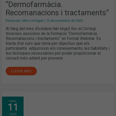
“Dermofarmàcia.
Recomanacions i tractaments”
Destacats
,
Món col·legial
/
12 de novembre de 2020
Al llarg del mes d’octubre han tingut lloc al Col·legi
diverses sessions de la formació “Dermofarmàcia.
Recomanacions i tractaments” en format Webinar. Es
tracta d’un curs que tenia per objectius que els
participants adquirissin els coneixements, les habilitats i
les tècniques necessàries per poder proporcionar el
consell més adient per prevenir
LLEGIR MÉS
NOVA
març
EDICIÓ
11
DE
LA
FORMACIÓ
2020
“CONSULTES