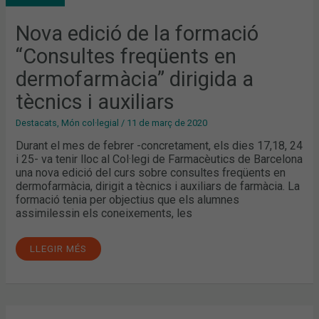
FREQÜENTS
EN
DERMOFARMÀCIA”
Nova edició de la formació
DIRIGIDA
A
“Consultes freqüents en
TÈCNICS
I
AUXILIARS
dermofarmàcia” dirigida a
tècnics i auxiliars
Destacats
,
Món col·legial
/
11 de març de 2020
Durant el mes de febrer -concretament, els dies 17,18, 24
i 25- va tenir lloc al Col·legi de Farmacèutics de Barcelona
una nova edició del curs sobre consultes freqüents en
dermofarmàcia, dirigit a tècnics i auxiliars de farmàcia. La
formació tenia per objectius que els alumnes
assimilessin els coneixements, les
LLEGIR MÉS