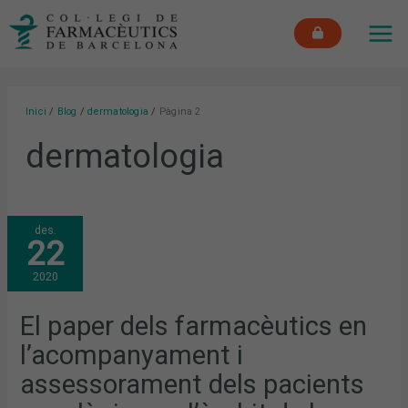
Vés
MAI
al
ME
contingut
Inici
Blog
dermatologia
Pàgina 2
dermatologia
EL
des.
PAPER
22
DELS
FARMACÈUTICS
EN
2020
L’ACOMPANYAMENT
I
ASSESSORAMENT
DELS
El paper dels farmacèutics en
PACIENTS
ONCOLÒGICS
l’acompanyament i
EN
L’ÀMBIT
DE
assessorament dels pacients
LA
DERMOFARMÀCIA