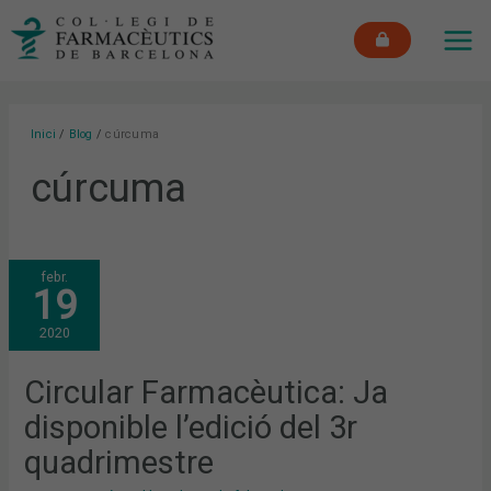
Vés
MAI
al
ME
contingut
Inici
Blog
cúrcuma
cúrcuma
CIRCULAR
febr.
FARMACÈUTICA:
19
JA
DISPONIBLE
L’EDICIÓ
2020
DEL
3R
QUADRIMESTRE
Circular Farmacèutica: Ja
disponible l’edició del 3r
quadrimestre