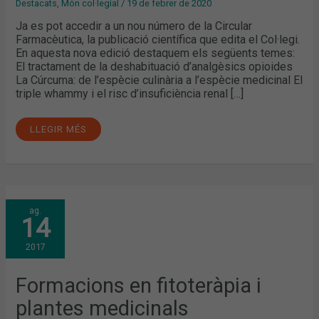
Destacats
,
Món col·legial
/
19 de febrer de 2020
Ja es pot accedir a un nou número de la Circular
Farmacèutica, la publicació científica que edita el Col·legi.
En aquesta nova edició destaquem els següents temes:
El tractament de la deshabituació d’analgèsics opioides
La Cúrcuma: de l’espècie culinària a l’espècie medicinal El
triple whammy i el risc d’insuficiència renal […]
LLEGIR MÉS
FORMACIONS
ag.
EN
14
FITOTERÀPIA
I
PLANTES
2017
MEDICINALS
Formacions en fitoteràpia i
plantes medicinals