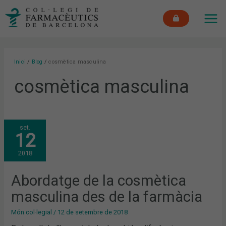
Vés
MAI
al
ME
contingut
Inici
Blog
cosmètica masculina
cosmètica masculina
ABORDATGE
set.
DE
12
LA
COSMÈTICA
MASCULINA
2018
DES
DE
LA
FARMÀCIA
Abordatge de la cosmètica
masculina des de la farmàcia
Món col·legial
/
12 de setembre de 2018