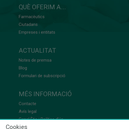
QUÈ OFERIM A...
Farmacèutics
Ciutadans
Empreses i entitats
ACTUALITAT
Notes de premsa
Blog
Formulari de subscripció
MÉS INFORMACIÓ
Contacte
Avís legal
Canal Ètic i Política d’ús
Cookies