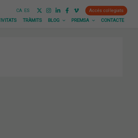
Accés col·legiats
CA
ES
IVITATS
TRÀMITS
BLOG
PREMSA
CONTACTE