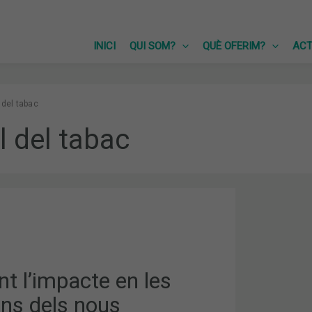
INICI
QUI SOM?
QUÈ OFERIM?
ACT
 del tabac
l del tabac
S
t l’impacte en les
S
ons dels nous