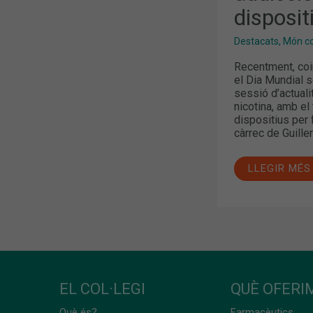
disposit
Destacats
,
Món col
Recentment, coi
el Dia Mundial s
sessió d’actuali
nicotina, amb el
dispositius per 
càrrec de Guille
LLEGIR MÉS
EL COL·LEGI
QUÈ OFERIM
Què és?
Farmacèutics