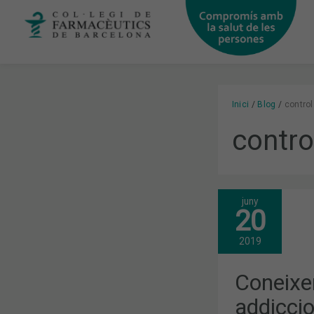
Vés
al
contingut
Inici
Blog
control
contro
juny
CONEIXENT
20
L’IMPACTE
EN
LES
2019
ADDICCION
DELS
NOUS
Coneixen
DISPOSITIU
PER
addicci
FUMAR