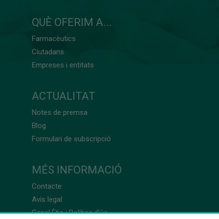
QUÈ OFERIM A...
Farmacèutics
Ciutadans
Empreses i entitats
ACTUALITAT
Notes de premsa
Blog
Formulari de subscripció
MÉS INFORMACIÓ
Contacte
Avís legal
Canal Ètic i Política d’ús