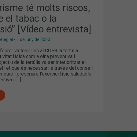
isme té molts riscos,
e el tabac o la
sió” [Vídeo entrevista]
·legial
/
1 de juny de 2020
Ó”
ebrer va tenir lloc al COFB la tertúlia
]
ctivitat física com a eina preventiva i
jectiu de la tertúlia va ser interioritzar el
 fet que és necessari, a través del consell
moure i prescriure l’exercici físic saludable
ntiva i […]