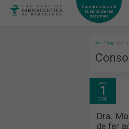
Vés
al
contingut
Inici
Blog
Consorc
Consor
juny
DRA.
1
MONTSERRA
BELLVER:
“HEM
2020
DE
FER
ACTIVITAT
Dra. Mo
FÍSICA.
EL
de fer ac
SEDENTARI