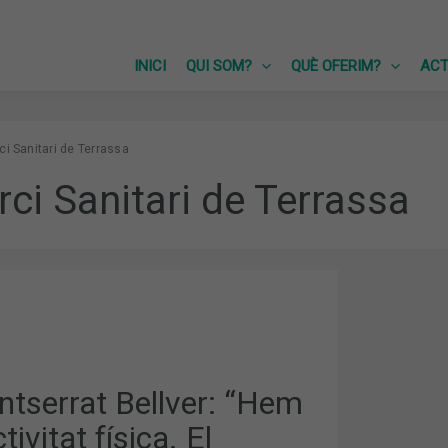
INICI
QUI SOM?
QUÈ OFERIM?
ACT
i Sanitari de Terrassa
ci Sanitari de Terrassa
T
ntserrat Bellver: “Hem
tivitat física. El
SME