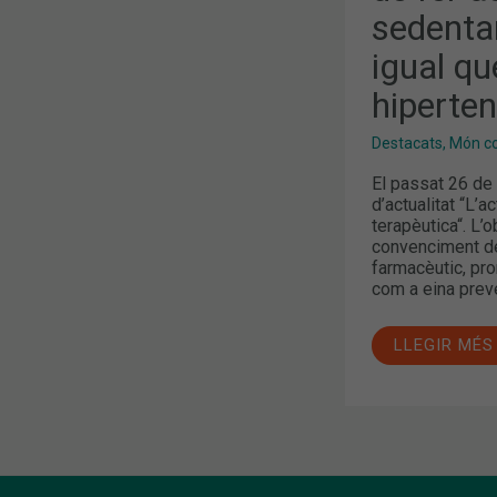
TÉ
sedentar
MOLTS
RISCOS,
IGUAL
igual qu
QUE
EL
hiperten
TABAC
O
LA
Destacats
,
Món col
HIPERTENSI
[VÍDEO
El passat 26 de f
ENTREVISTA
d’actualitat “L’a
terapèutica“. L’ob
convenciment del
farmacèutic, pro
com a eina preve
LLEGIR MÉS