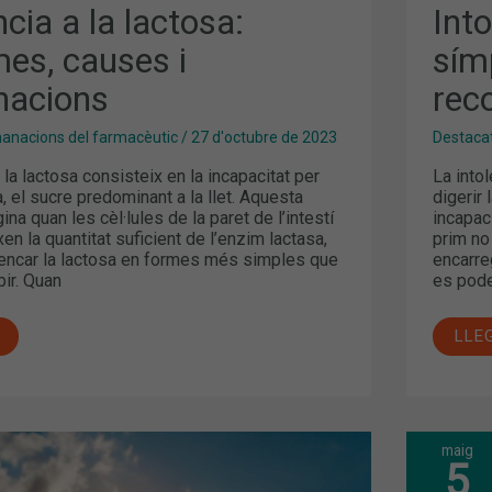
ncia a la lactosa:
Into
es, causes i
sím
nacions
rec
nacions del farmacèutic
/
27 d'octubre de 2023
Destaca
 la lactosa consisteix en la incapacitat per
La intol
a, el sucre predominant a la llet. Aquesta
digerir 
gina quan les cèl·lules de la paret de l’intestí
incapaci
en la quantitat suficient de l’enzim lactasa,
prim no
rencar la lactosa en formes més simples que
encarre
ir. Quan
es pode
LLE
maig
L’H
5
LABI