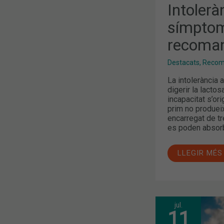
Intolerà
símptom
recoma
Destacats
,
Recoma
La intolerància a
digerir la lactos
incapacitat s’ori
prim no produeix
encarregat de t
es poden absorb
LLEGIR MÉS
jul.
QUINS
11
SÓN