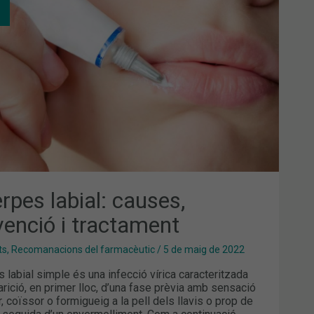
SES,
VENCIÓ
CTAMENT
rpes labial: causes,
venció i tractament
ts
,
Recomanacions del farmacèutic
/
5 de maig de 2022
s labial simple és una infecció vírica caracteritzada
parició, en primer lloc, d’una fase prèvia amb sensació
, coïssor o formigueig a la pell dels llavis o prop de