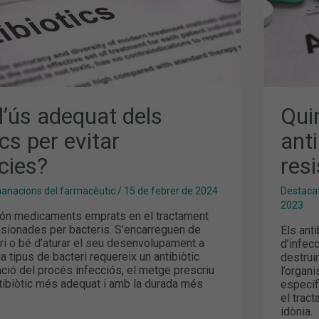
l’ús adequat dels
Qui
ics per evitar
anti
cies?
res
nacions del farmacèutic
/
15 de febrer de 2024
Destaca
2023
 són medicaments emprats en el tractament
asionades per bacteris. S’encarreguen de
Els ant
eri o bé d’aturar el seu desenvolupament a
d’infec
a tipus de bacteri requereix un antibiòtic
destrui
nció del procés infecciós, el metge prescriu
l’organ
ntibiòtic més adequat i amb la durada més
específ
el trac
idònia.