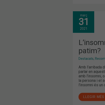
març
L’INSOMNI:
31
QUÈ
PODEM
FER
2021
SI
EN
PATIM?
L’insom
patim?
Destacats
,
Recoma
Amb l’arribada de
parlar en aques
amb l’insomni, o 
la persona i el 
l’insomni és un 
LLEGIR MÉS