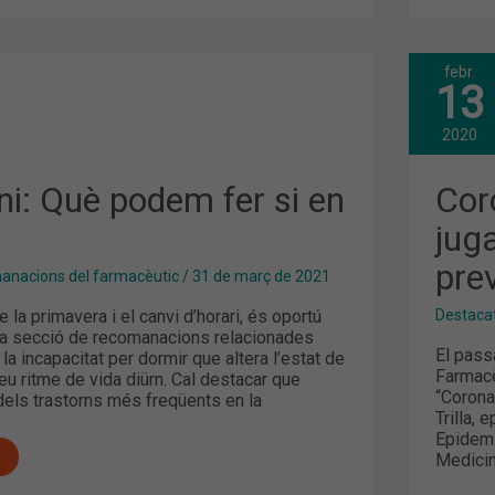
febr.
COR
13
QUI
PAP
POD
2020
JUG
ELS
FAR
ni: Què podem fer si en
Cor
EN
LA
jug
PRE
pre
nacions del farmacèutic
/
31 de març de 2021
 la primavera i el canvi d’horari, és oportú
Destaca
ta secció de recomanacions relacionades
El passa
la incapacitat per dormir que altera l’estat de
Farmacè
seu ritme de vida diürn. Cal destacar que
“Corona
dels trastorns més freqüents en la
Trilla,
Epidemi
Medicin