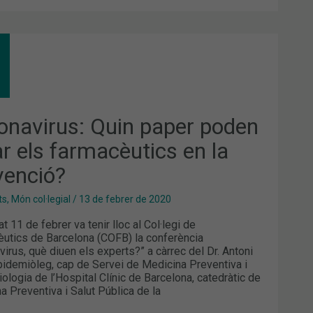
ONAVIRUS:
N
ER
EN
AR
MACÈUTICS
onavirus: Quin paper poden
ar els farmacèutics en la
VENCIÓ?
venció?
ts
,
Món col·legial
/
13 de febrer de 2020
t 11 de febrer va tenir lloc al Col·legi de
utics de Barcelona (COFB) la conferència
virus, què diuen els experts?” a càrrec del Dr. Antoni
 epidemiòleg, cap de Servei de Medicina Preventiva i
ologia de l’Hospital Clínic de Barcelona, catedràtic de
a Preventiva i Salut Pública de la