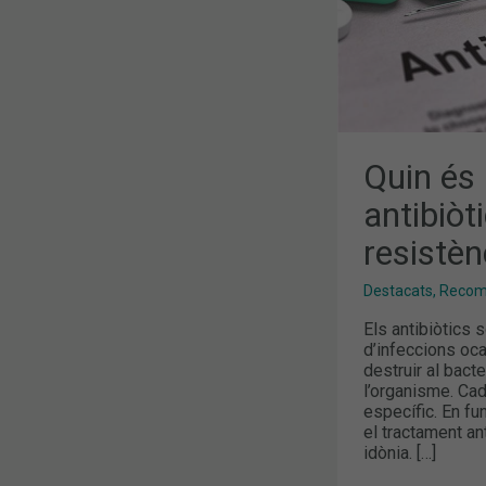
Quin és 
antibiòt
resistèn
Destacats
,
Recoma
Els antibiòtics
d’infeccions oc
destruir al bact
l’organisme. Cad
específic. En fu
el tractament a
idònia. […]