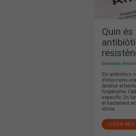
Quin és 
antibiòt
resistèn
Destacats
,
Recoma
Els antibiòtics
d’infeccions oc
destruir al bact
l’organisme. Cad
específic. En fu
el tractament a
idònia.
LLEGIR MÉS