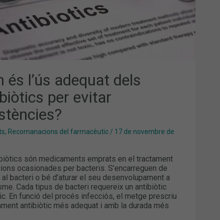
n és l’ús adequat dels
biòtics per evitar
istències?
ts
,
Recomanacions del farmacèutic
/
17 de novembre de
ibiòtics són medicaments emprats en el tractament
cions ocasionades per bacteris. S’encarreguen de
r al bacteri o bé d’aturar el seu desenvolupament a
isme. Cada tipus de bacteri requereix un antibiòtic
ic. En funció del procés infecciós, el metge prescriu
tament antibiòtic més adequat i amb la durada més