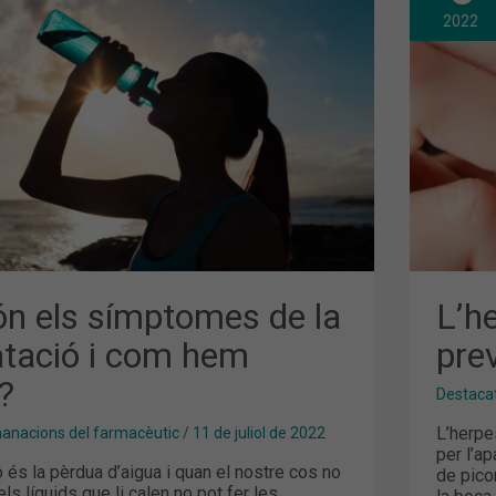
CAU
PRE
2022
I
TRA
CIÓ
ón els símptomes de la
L’he
atació i com hem
pre
?
Destaca
L’herpe
nacions del farmacèutic
/
11 de juliol de 2022
per l’a
 és la pèrdua d’aigua i quan el nostre cos no
de picor
 els líquids que li calen no pot fer les