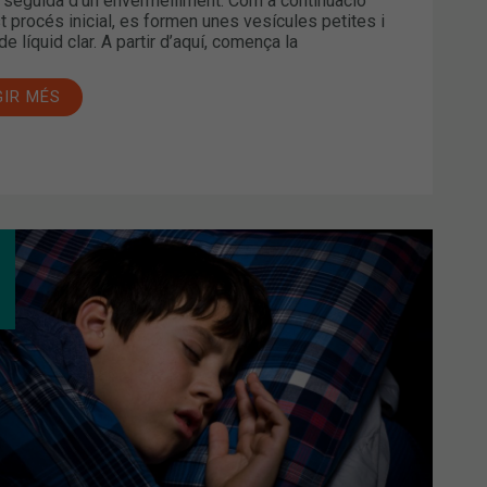
, seguida d’un envermelliment. Com a continuació
t procés inicial, es formen unes vesícules petites i
e líquid clar. A partir d’aquí, comença la
GIR MÉS
EA
:
PTOMES,
SEQÜÈNCIES
SELLS