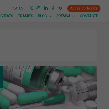
Accés col·legiats
CA
ES
IVITATS
TRÀMITS
BLOG
PREMSA
CONTACTE
N
QUAT
S
IBIÒTICS
TAR
ISTÈNCIES?