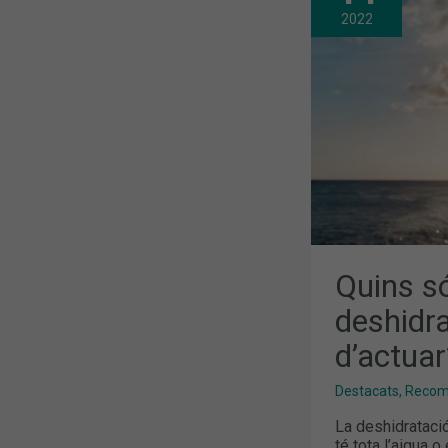
ELS
SÍMPTOMES
2022
DE
LA
DESHIDRATA
I
COM
HEM
D’ACTUAR?
Quins s
deshidr
d’actuar
Destacats
,
Recoma
La deshidratació
té tota l’aigua o