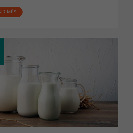
GIR MÉS
OLERÀNCIA
TOSA:
PTOMES,
SES
OMANACIONS