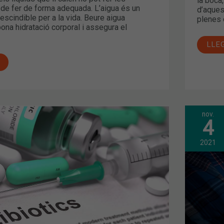
la boca
 de fer de forma adequada. L’aigua és un
d’aques
scindible per a la vida. Beure aigua
plenes d
bona hidratació corporal i assegura el
LLE
nov.
APN
4
DEL
SON
SÍM
2021
CON
S
I
CON
ES?