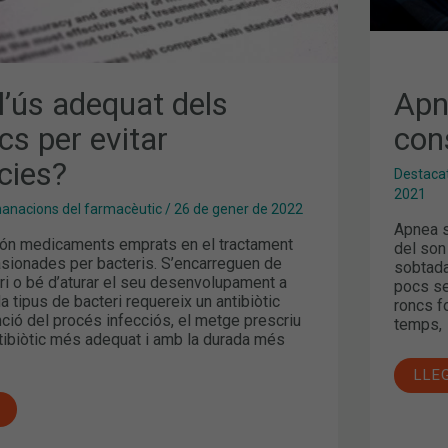
l’ús adequat dels
Apn
ics per evitar
con
cies?
Destaca
2021
nacions del farmacèutic
/
26 de gener de 2022
Apnea s
 són medicaments emprats en el tractament
del son
asionades per bacteris. S’encarreguen de
sobtada
eri o bé d’aturar el seu desenvolupament a
pocs se
a tipus de bacteri requereix un antibiòtic
roncs f
nció del procés infecciós, el metge prescriu
temps,
ntibiòtic més adequat i amb la durada més
LLE