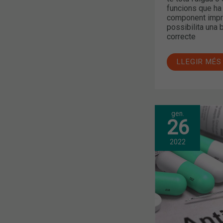
funcions que ha
component impre
possibilita una 
correcte
LLEGIR MÉS
gen.
QUIN
26
ÉS
L’ÚS
ADEQUAT
2022
DELS
ANTIBIÒTIC
PER
EVITAR
RESISTÈNCI