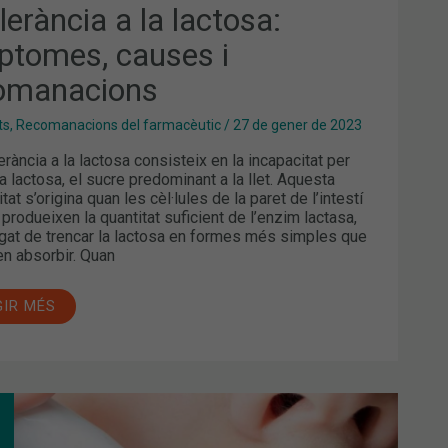
lerància a la lactosa:
ptomes, causes i
omanacions
ts
,
Recomanacions del farmacèutic
/
27 de gener de 2023
erància a la lactosa consisteix en la incapacitat per
la lactosa, el sucre predominant a la llet. Aquesta
tat s’origina quan les cèl·lules de la paret de l’intestí
 produeixen la quantitat suficient de l’enzim lactasa,
gat de trencar la lactosa en formes més simples que
n absorbir. Quan
GIR MÉS
ERPES
AL: