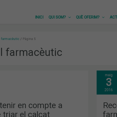
INICI
QUI SOM?
QUÈ OFERIM?
ACT
l farmacèutic
Pàgina 5
l farmacèutic
maig
REC
3
DEL
FAR
L’A
2016
tenir en compte a
Rec
 triar el calçat
far