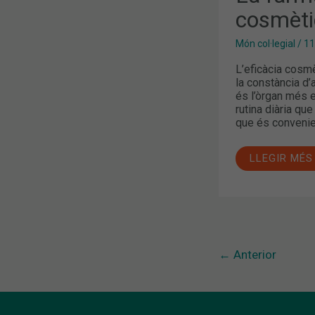
cosmèti
Món col·legial
/
11
L’eficàcia cosmè
la constància d’
és l’òrgan més e
rutina diària que
que és convenie
LLEGIR MÉS
←
Anterior