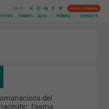
Accés col·legiats
CA
ES
IVITATS
TRÀMITS
BLOG
PREMSA
CONTACTE
OMANACIONS
MACÈUTIC:
SMA
omanacions del
macèutic: l’asma