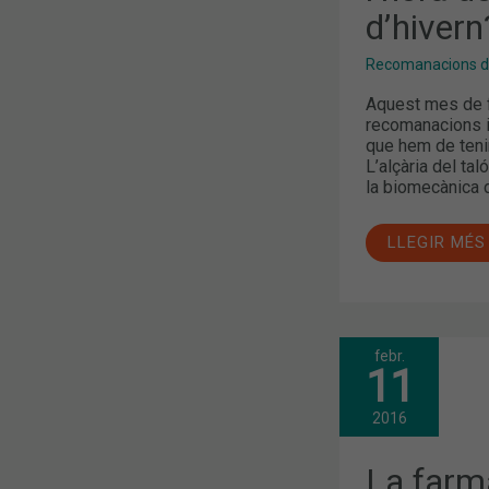
CALÇAT
d’hivern
D’HIVERN?
Recomanacions de
Aquest mes de f
recomanacions i
que hem de tenir 
L’alçària del tal
la biomecànica d
LLEGIR MÉS
febr.
LA
11
FARMÀCIA,
EXPERTA
EN
2016
COSMÈTICA
La farm