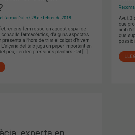
?
Recoman
Avui, 3 
l farmacèutic
/
28 de febrer de 2018
que pro
ebrer ens fem ressò en aquest espai de
amb l’o
 consells farmacèutics, d’alguns aspectes
que sup
presents a l’hora de triar el calçat d’hivern.
possibil
ó L’alçària del taló juga un paper important en
el peu, i en les pressions plantars. Cal […]
LLE
àcia, experta en