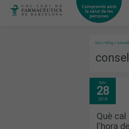
Vés
al
contingut
Inici
Blog
consel
consel
febr.
QUÈ
28
CAL
TENIR
EN
2018
COMPTE
A
L’HORA
Què cal 
DE
TRIAR
l’hora de
EL