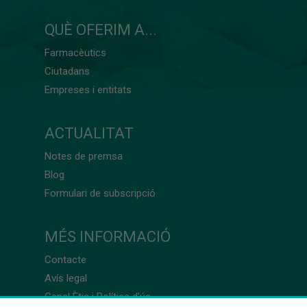
QUÈ OFERIM A...
Farmacèutics
Ciutadans
Empreses i entitats
ACTUALITAT
Notes de premsa
Blog
Formulari de subscripció
MÉS INFORMACIÓ
Contacte
Avís legal
Canal Ètic i Política d’ús