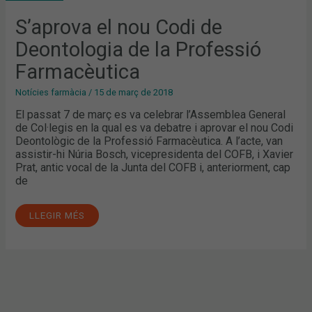
DE
LA
PROFESSIÓ
S’aprova el nou Codi de
FARMACÈUTICA
Deontologia de la Professió
Farmacèutica
Notícies farmàcia
/
15 de març de 2018
El passat 7 de març es va celebrar l’Assemblea General
de Col·legis en la qual es va debatre i aprovar el nou Codi
Deontològic de la Professió Farmacèutica. A l’acte, van
assistir-hi Núria Bosch, vicepresidenta del COFB, i Xavier
Prat, antic vocal de la Junta del COFB i, anteriorment, cap
de
LLEGIR MÉS