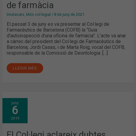
de farmàcia
Destacats
,
Món col·legial
/
8 de juny de 2021
El passat 3 de juny es va presentar al Col·legi de
Farmacèutics de Barcelona (COFB) la “Guia
d’autoinspecció d’una oficina de farmàcia”. L’acte va anar
a càrrec del president del Col·legi de Farmacèutics de
Barcelona, Jordi Casas, i de Marta Roig, vocal del COFB,
responsable de la Comissió de Deontologia. […]
LLEGIR MÉS
EL
juny
COL·LEGI
6
ACLAREIX
DUBTES
SOBRE
2019
LA
DISPENSACIÓ
D’IBUPROFÈN
I
El Col·legi aclareix dubtes
PARACETAMOL