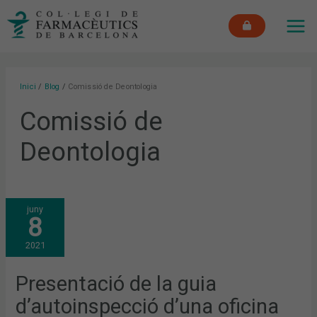
Vés
MAI
al
ME
contingut
Inici
Blog
Comissió de Deontologia
Comissió de
Deontologia
PRESENTACIÓ
juny
DE
8
LA
GUIA
D’AUTOINSPECCIÓ
2021
D’UNA
OFICINA
DE
FARMÀCIA
Presentació de la guia
d’autoinspecció d’una oficina