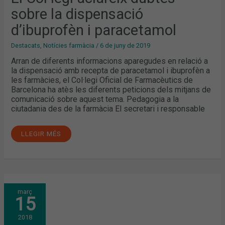
sobre la dispensació
d’ibuprofèn i paracetamol
Destacats
,
Notícies farmàcia
/
6 de juny de 2019
Arran de diferents informacions aparegudes en relació a
la dispensació amb recepta de paracetamol i ibuprofèn a
les farmàcies, el Col·legi Oficial de Farmacèutics de
Barcelona ha atès les diferents peticions dels mitjans de
comunicació sobre aquest tema. Pedagogia a la
ciutadania des de la farmàcia El secretari i responsable
LLEGIR MÉS
S’APROVA
març
EL
15
NOU
CODI
DE
2018
DEONTOLOGIA