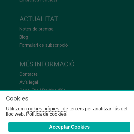
Empreses i entitats
ACTUALITAT
Notes de premsa
Blog
Formulari de subscripció
MÉS INFORMACIÓ
Contacte
Avís legal
Canal Ètic i Política d’ús
Cookies
Utilitzem cookies pròpies i de tercers per analitzar l'ús del
lloc web.
Política de cookies
Acceptar Cookies