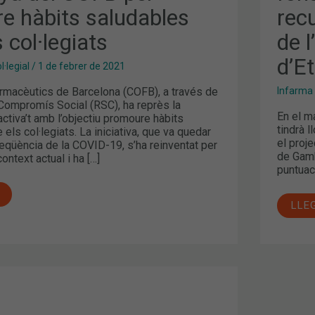
SER
e hàbits saludables
rec
DE
S
FAR
DE
s col·legiats
de 
L’H
DE
d’Et
GAM
·legial
/
1 de febrer de 2021
D’ET
armacèutics de Barcelona (COFB), a través de
Infarma
Compromís Social (RSC), ha reprès la
En el m
tiva’t amb l’objectiu promoure hàbits
tindrà l
 els col·legiats. La iniciativa, que va quedar
el proj
qüència de la COVID-19, s’ha reinventat per
de Gamb
ontext actual i ha […]
puntuac
LLE