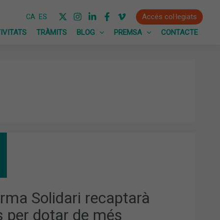
Accés col·legiats
CA
ES
IVITATS
TRÀMITS
BLOG
PREMSA
CONTACTE
ARMA
IDARI
APTARÀ
S
AR
arma Solidari recaptarà
URSOS
s per dotar de més