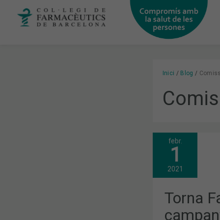
Vés
al
contingut
Inici
Blog
Comiss
Comis
febr.
TORNA
1
FARMACTIVA
LA
CAMPANYA
2021
DEL
COFB
PER
Torna Fa
PROMOURE
HÀBITS
campany
SALUDABLE