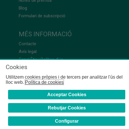
Notes de premsa
Blog
Formulari de subscripció
MÉS INFORMACIÓ
Contacte
Avís legal
Canal Ètic i Política d’ús
Cookies
Utilitzem cookies pròpies i de tercers per analitzar l'ús del
lloc web.
Política de cookies
Acceptar Cookies
Rebutjar Cookies
Configurar
COFB
- 2024 | Girona, 64-66 - 08009 Barcelona - Tel. +34