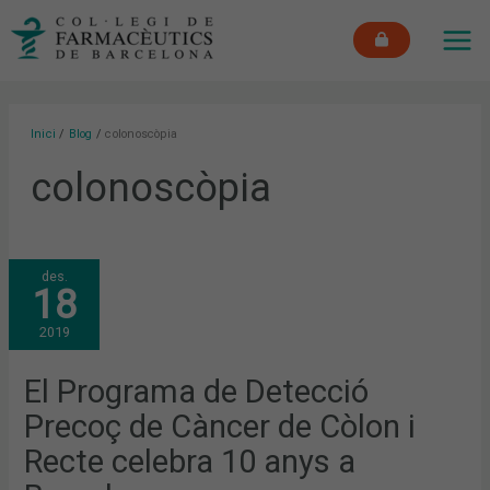
Vés
MAI
al
ME
contingut
Inici
Blog
colonoscòpia
colonoscòpia
EL
des.
PROGRAMA
18
DE
DETECCIÓ
PRECOÇ
2019
DE
CÀNCER
DE
CÒLON
El Programa de Detecció
I
RECTE
Precoç de Càncer de Còlon i
CELEBRA
10
ANYS
Recte celebra 10 anys a
A
BARCELONA