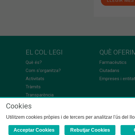
LLEGIR MÉS
EL COL·LEGI
QUÈ OFERIM
Què és?
Farmacèutics
Com s'organitza?
Ciutadans
Activitats
Empreses i entita
Tràmits
Transparència
Cookies
Utilitzem cookies pròpies i de tercers per analitzar l'ús del l
Acceptar Cookies
Rebutjar Cookies