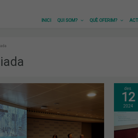
INICI
QUI SOM?
QUÈ OFERIM?
ACT
iada
giada
des.
JUN
12
GEN
ORD
APR
2024
LA
TOS
PRO
DE
PRE
PEL
202