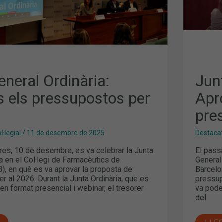
neral Ordinària:
Jun
s els pressupostos per
Apr
pre
·legial
/
11 de desembre de 2025
Destaca
res, 10 de desembre, es va celebrar la Junta
El pass
a en el Col·legi de Farmacèutics de
General
), en què es va aprovar la proposta de
Barcelo
 al 2026. Durant la Junta Ordinària, que es
pressup
en format presencial i webinar, el tresorer
va pode
del