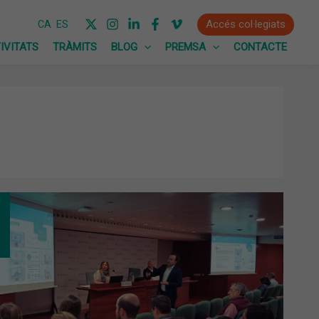
Accés col·legiats
CA
ES
IVITATS
TRÀMITS
BLOG
PREMSA
CONTACTE
TA
ERAL
INÀRIA:
OVADA
POSTA
SSUPOSTOS
5