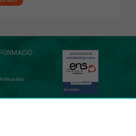
GIR MÉS
NFORMACIÓ
 Política d’ús
0