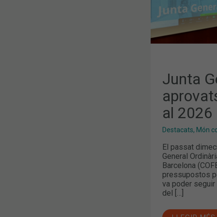
Junta Ge
aprovat
al 2026
Destacats
,
Món col
El passat dimec
General Ordinàri
Barcelona (COFB
pressupostos per
va poder seguir 
del […]