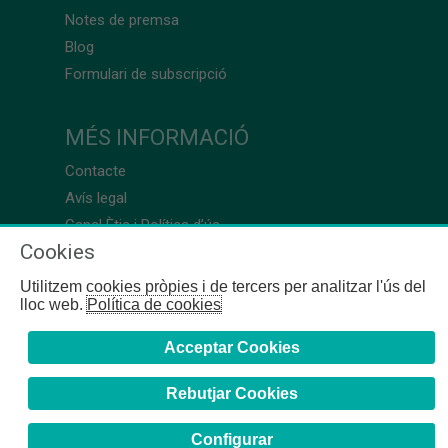
Notes de premsa
Blog
Formulari de subscripció
MÉS INFORMACIÓ
Contacte
Avís legal
Canal Ètic i Política d’ús
Cookies
Utilitzem cookies pròpies i de tercers per analitzar l'ús del
lloc web.
Política de cookies
Acceptar Cookies
Rebutjar Cookies
Configurar