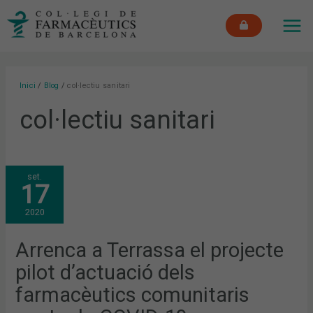
Vés
MAI
al
ME
contingut
Inici
Blog
col·lectiu sanitari
col·lectiu sanitari
ARRENCA
set.
A
17
TERRASSA
EL
PROJECTE
2020
PILOT
D’ACTUACIÓ
DELS
FARMACÈUTICS
Arrenca a Terrassa el projecte
COMUNITARIS
CONTRA
pilot d’actuació dels
LA
COVID-
19
farmacèutics comunitaris