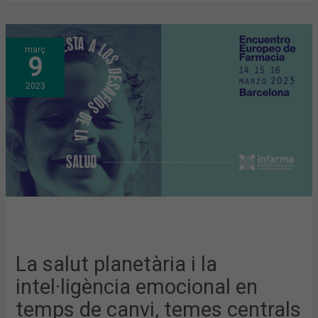
LA
març
SALUT
9
PLANETÀRIA
I
LA
2023
INTEL·LIGÈNCIA
EMOCIONAL
EN
TEMPS
DE
CANVI,
TEMES
CENTRALS
DE
LA
INAUGURACIÓ
I
CLAUSURA
D’INFARMA
BARCELONA
2023
La salut planetària i la
intel·ligència emocional en
temps de canvi, temes centrals