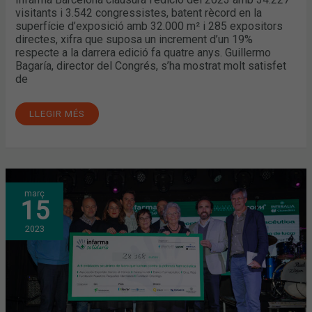
visitants i 3.542 congressistes, batent rècord en la
superfície d’exposició amb 32.000 m² i 285 expositors
directes, xifra que suposa un increment d’un 19%
respecte a la darrera edició fa quatre anys. Guillermo
Bagaría, director del Congrés, s’ha mostrat molt satisfet
de
LLEGIR MÉS
INFARMA
març
SOLIDARIO
15
RECAPTA
MÉS
DE
2023
28.300€
PER
LLUITAR
CONTRA
LA
POBRESA
FARMACÈUTICA