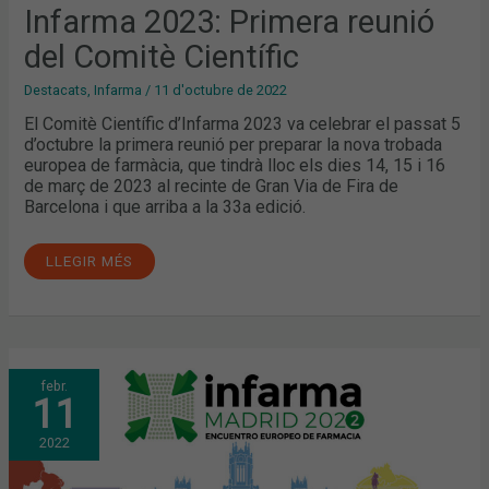
Infarma 2023: Primera reunió
del Comitè Científic
Destacats
,
Infarma
/
11 d'octubre de 2022
El Comitè Científic d’Infarma 2023 va celebrar el passat 5
d’octubre la primera reunió per preparar la nova trobada
europea de farmàcia, que tindrà lloc els dies 14, 15 i 16
de març de 2023 al recinte de Gran Via de Fira de
Barcelona i que arriba a la 33a edició.
LLEGIR MÉS
“LA
febr.
FARMÀCIA,
11
A
PRIMERA
LÍNIA”,
2022
LEMA
D’INFARMA
MADRID
2022,