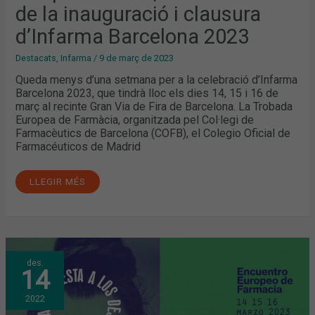
de la inauguració i clausura
d’Infarma Barcelona 2023
Destacats
,
Infarma
/
9 de març de 2023
Queda menys d’una setmana per a la celebració d’Infarma
Barcelona 2023, que tindrà lloc els dies 14, 15 i 16 de
març al recinte Gran Via de Fira de Barcelona. La Trobada
Europea de Farmàcia, organitzada pel Col·legi de
Farmacèutics de Barcelona (COFB), el Colegio Oficial de
Farmacéuticos de Madrid
LLEGIR MÉS
“LA
des.
RESPOSTA
14
ALS
DESAFIAMENTS
DE
2022
LA
SALUT”,