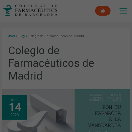
Vés
MAI
al
ME
contingut
Inici
Blog
Colegio de Farmacéuticos de Madrid
Colegio de
Farmacéuticos de
Madrid
‘INFARMA
des.
2024’:
14
SOLUCIONS
PER
IMPULSAR
2023
EL
VALOR
QUE
LA
FARMÀCIA