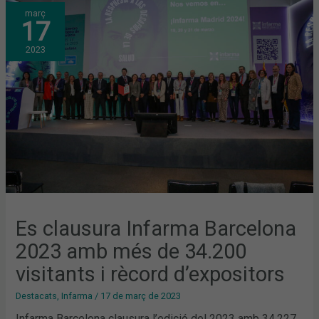
ES
març
CLAUSURA
17
INFARMA
BARCELONA
2023
2023
AMB
MÉS
DE
34.200
VISITANTS
I
RÈCORD
D’EXPOSITORS
Es clausura Infarma Barcelona
2023 amb més de 34.200
visitants i rècord d’expositors
Destacats
,
Infarma
/
17 de març de 2023
Infarma Barcelona clausura l’edició del 2023 amb 34.227