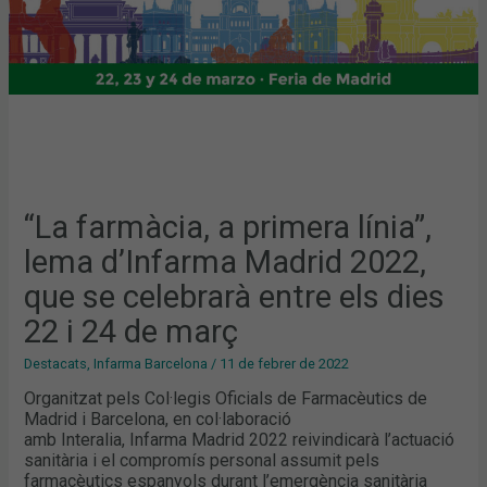
QUE
SE
CELEBRARÀ
ENTRE
ELS
DIES
22
I
24
DE
MARÇ
“La farmàcia, a primera línia”,
lema d’Infarma Madrid 2022,
que se celebrarà entre els dies
22 i 24 de març
Destacats
,
Infarma Barcelona
/
11 de febrer de 2022
Organitzat pels Col·legis Oficials de Farmacèutics de
Madrid i Barcelona, ​​en col·laboració
amb Interalia, Infarma Madrid 2022 reivindicarà l’actuació
sanitària i el compromís personal assumit pels
farmacèutics espanyols durant l’emergència sanitària