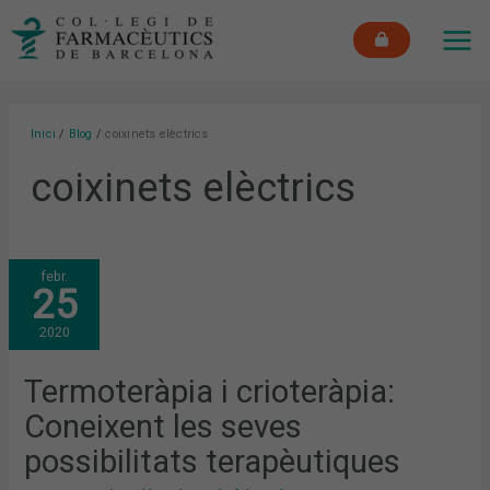
Vés
MAI
al
ME
contingut
Inici
Blog
coixinets elèctrics
coixinets elèctrics
TERMOTERÀPIA
febr.
I
25
CRIOTERÀPIA:
CONEIXENT
LES
2020
SEVES
POSSIBILITATS
TERAPÈUTIQUES
Termoteràpia i crioteràpia:
Coneixent les seves
possibilitats terapèutiques