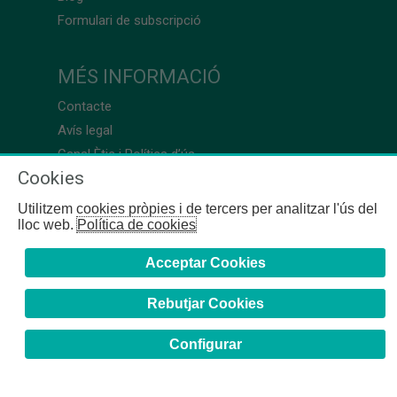
Formulari de subscripció
MÉS INFORMACIÓ
Contacte
Avís legal
Canal Ètic i Política d’ús
Cookies
Utilitzem cookies pròpies i de tercers per analitzar l'ús del
lloc web.
Política de cookies
Acceptar Cookies
Rebutjar Cookies
Configurar
COFB
- 2024 | Girona, 64-66 - 08009 Barcelona - Tel. +34
93 244 07 10