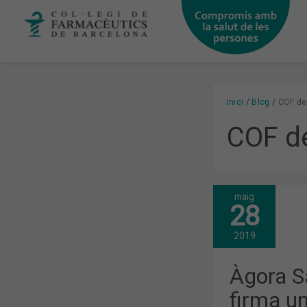
Vés
al
contingut
Inici
Blog
COF de 
COF de
maig
ÀGORA
28
SANITÀRIA
ES
RENOVA
2019
I
FIRMA
UN
Àgora Sa
CONVENI
DE
firma u
COL·LABOR