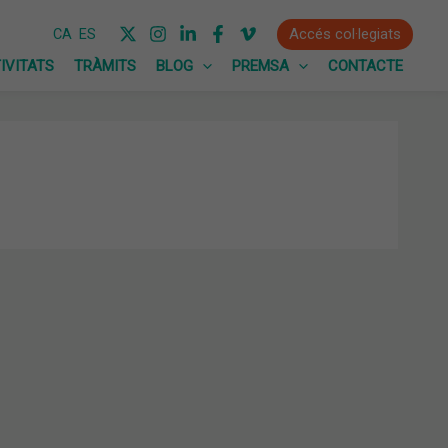
Accés col·legiats
CA
ES
IVITATS
TRÀMITS
BLOG
PREMSA
CONTACTE