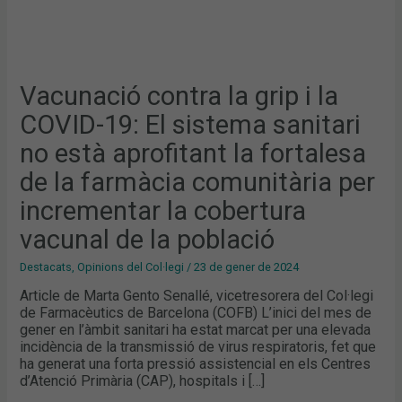
DE
LA
FARMÀCIA
COMUNITÀRIA
PER
INCREMENTAR
LA
COBERTURA
Vacunació contra la grip i la
VACUNAL
DE
COVID-19: El sistema sanitari
LA
POBLACIÓ
no està aprofitant la fortalesa
de la farmàcia comunitària per
incrementar la cobertura
vacunal de la població
Destacats
,
Opinions del Col·legi
/
23 de gener de 2024
Article de Marta Gento Senallé, vicetresorera del Col·legi
de Farmacèutics de Barcelona (COFB) L’inici del mes de
gener en l’àmbit sanitari ha estat marcat per una elevada
incidència de la transmissió de virus respiratoris, fet que
ha generat una forta pressió assistencial en els Centres
d’Atenció Primària (CAP), hospitals i […]