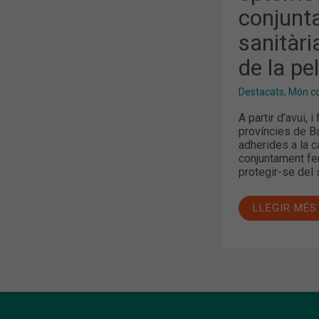
PROTECCIÓ
conjunt
SOLAR
DE
LA
sanitàri
PELL
I
de la pell
ELS
ULLS
Destacats
,
Món col
A partir d’avui, 
províncies de Ba
adherides a la 
conjuntament fe
protegir-se del 
LLEGIR MÉS