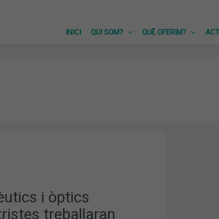
INICI
QUI SOM?
QUÈ OFERIM?
ACT
ICS
STES
AN
MENT
tics i òptics
istes treballaran