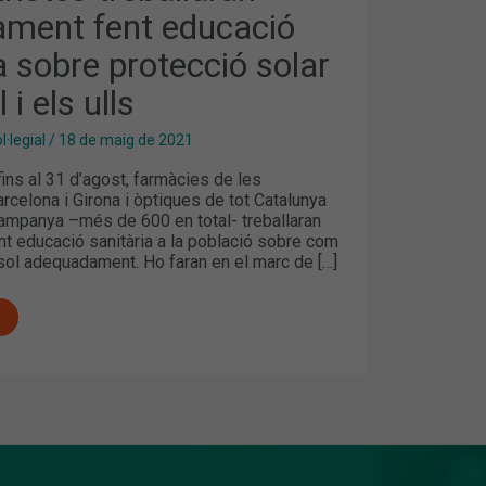
ament fent educació
a sobre protecció solar
 i els ulls
·legial
/
18 de maig de 2021
i fins al 31 d’agost, farmàcies de les
rcelona i Girona i òptiques de tot Catalunya
campanya –més de 600 en total- treballaran
nt educació sanitària a la població sobre com
sol adequadament. Ho faran en el marc de […]