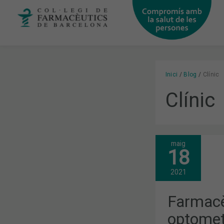
Vés
al
contingut
Inici
Blog
Clínic
Clínic
maig
FARMACÈUT
18
I
ÒPTICS
OPTOMETRI
2021
TREBALLAR
CONJUNTA
FENT
Farmacèu
EDUCACIÓ
SANITÀRIA
optometr
SOBRE