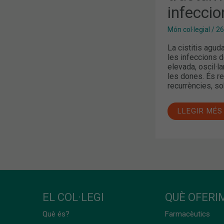
INFECCIONS
infeccio
URINÀRIES
Món col·legial
/
26
La cistitis agud
les infeccions d
elevada, oscil·la
les dones. És re
recurrències, so
LLEGIR MÉS
EL COL·LEGI
QUÈ OFERIM
Què és?
Farmacèutics