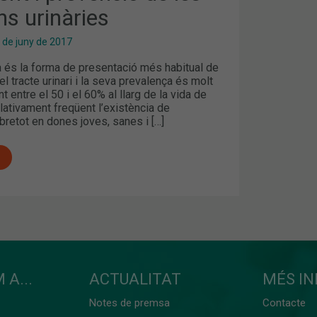
ns urinàries
 de juny de 2017
a és la forma de presentació més habitual de
el tracte urinari i la seva prevalença és molt
nt entre el 50 i el 60% al llarg de la vida de
lativament freqüent l’existència de
bretot en dones joves, sanes i […]
 A...
ACTUALITAT
MÉS I
Notes de premsa
Contacte