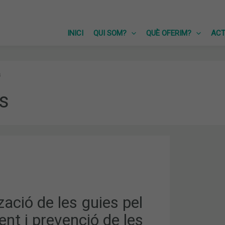
INICI
QUI SOM?
QUÈ OFERIM?
ACT
s
ts
ACIÓ
NT
zació de les guies pel
nt i prevenció de les