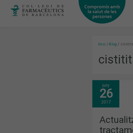
Vés
al
contingut
Inici
Blog
cistitit
cistiti
juny
ACTUALITZ
26
DE
LES
GUIES
2017
PEL
TRACTAME
I
Actualit
PREVENCIÓ
DE
tractame
LES