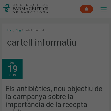
Vés
MAI
al
ME
contingut
Inici
Blog
cartell informatiu
cartell informatiu
ELS
des.
ANTIBIÒTICS,
19
NOU
OBJECTIU
DE
2019
LA
CAMPANYA
SOBRE
LA
Els antibiòtics, nou objectiu de
IMPORTÀNCIA
DE
la campanya sobre la
LA
RECEPTA
MÈDICA
importància de la recepta