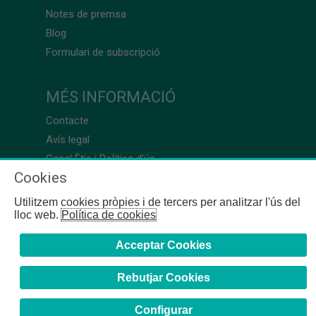
Notes de premsa
Blog
Formulari de subscripció
MÉS INFORMACIÓ
Contacte
Avís legal
Canal Ètic i Política d’ús
Cookies
Utilitzem cookies pròpies i de tercers per analitzar l'ús del
lloc web.
Política de cookies
Acceptar Cookies
Rebutjar Cookies
Configurar