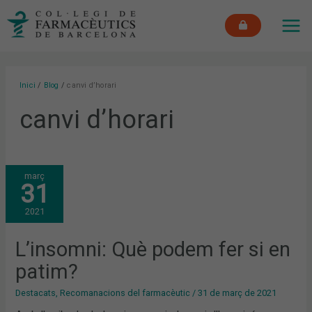
Vés
MAI
al
ME
contingut
Inici
Blog
canvi d’horari
canvi d’horari
L’INSOMNI:
març
QUÈ
31
PODEM
FER
SI
2021
EN
PATIM?
L’insomni: Què podem fer si en
patim?
Destacats
,
Recomanacions del farmacèutic
/
31 de març de 2021