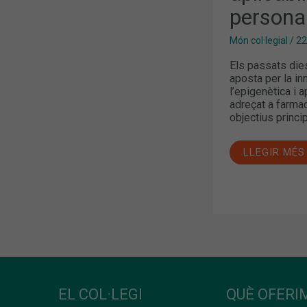
persona
Món col·legial
/
22
Els passats dies
aposta per la inn
l’epigenètica i a
adreçat a farmac
objectius princip
LLEGIR MÉS
EL COL·LEGI
QUÈ OFERIM