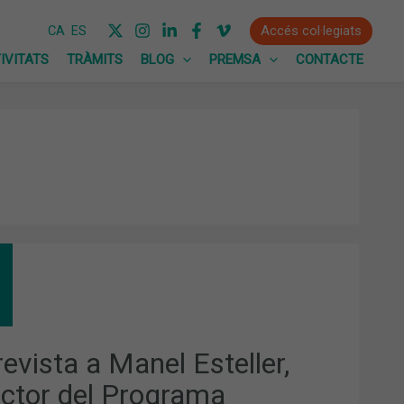
Accés col·legiats
CA
ES
IVITATS
TRÀMITS
BLOG
PREMSA
CONTACTE
REVISTA
EL
ELLER,
ECTOR
GRAMA
evista a Manel Esteller,
PIGENÈTICA
ector del Programa
LOGIA