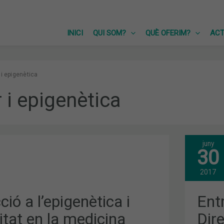
INICI
QUI SOM?
QUÈ OFERIM?
ACT
i epigenètica
 i epigenètica
juny
IÓ
ENT
30
A
ICA
MAN
EST
2017
TAT
DIR
DEL
PRO
ció a l’epigenètica i
Entr
D’E
TZADA
I
litat en la medicina
Dir
BIO