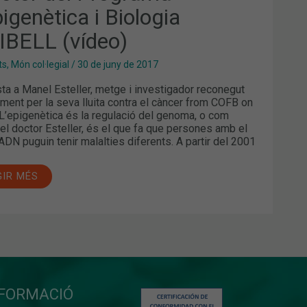
IBELL
igenètica i Biologia
EO)
DIBELL (vídeo)
ts
,
Món col·legial
/
30 de juny de 2017
sta a Manel Esteller, metge i investigador reconegut
ment per la seva lluita contra el càncer from COFB on
L’epigenètica és la regulació del genoma, o com
 el doctor Esteller, és el que fa que persones amb el
ADN puguin tenir malalties diferents. A partir del 2001
GIR MÉS
NFORMACIÓ