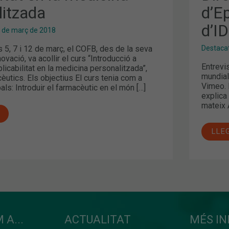
D’ID
litzada
d’Ep
(VÍD
d’I
 de març de 2018
 5, 7 i 12 de març, el COFB, des de la seva
Destaca
ovació, va acollir el curs “Introducció a
Entrevi
plicabilitat en la medicina personalitzada”,
mundial
èutics. Els objectius El curs tenia com a
Vimeo. 
als: Introduir el farmacèutic en el món […]
explica
mateix 
LLE
 A...
ACTUALITAT
MÉS I