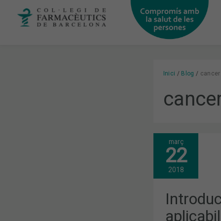
Vés
al
contingut
Inici
Blog
cancer 
cancer
març
INTRODUCC
22
A
L’EPIGENÈT
I
2018
APLICABILI
EN
LA
Introduc
MEDICINA
PERSONALI
aplicabi