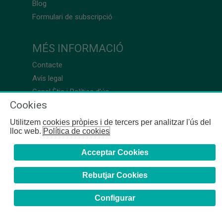
Blog
Formulari de subscripció
MÉS INFORMACIÓ
Contacte
Avís legal
Canal Ètic i Política d’ús
Cookies
Utilitzem cookies pròpies i de tercers per analitzar l'ús del
lloc web.
Política de cookies
Acceptar Cookies
Rebutjar Cookies
Configurar
COFB
- 2024 | Girona, 64-66 - 08009 Barcelona - Tel. +34
93 244 07 10