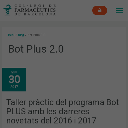
Vés
MAI
al
ME
contingut
Inici
Blog
Bot Plus 2.0
Bot Plus 2.0
TALLER
nov.
PRÀCTIC
30
DEL
PROGRAMA
BOT
2017
PLUS
AMB
LES
DARRERES
Taller pràctic del programa Bot
NOVETATS
DEL
PLUS amb les darreres
2016
I
2017
novetats del 2016 i 2017