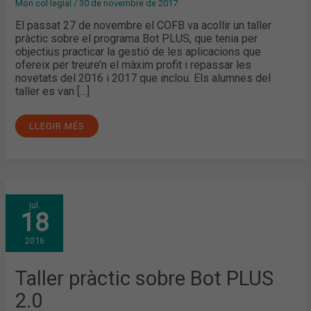
Món col·legial
/
30 de novembre de 2017
El passat 27 de novembre el COFB va acollir un taller
pràctic sobre el programa Bot PLUS, que tenia per
objectius practicar la gestió de les aplicacions que
ofereix per treure’n el màxim profit i repassar les
novetats del 2016 i 2017 que inclou. Els alumnes del
taller es van […]
LLEGIR MÉS
TALLER
jul.
PRÀCTIC
18
SOBRE
BOT
PLUS
2016
2.0
Taller pràctic sobre Bot PLUS
2.0