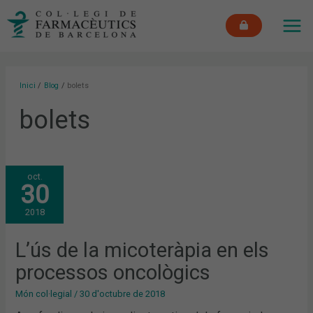
Vés
MAI
al
ME
contingut
Inici
Blog
bolets
bolets
L’ÚS
oct.
DE
30
LA
MICOTERÀPIA
EN
2018
ELS
PROCESSOS
ONCOLÒGICS
L’ús de la micoteràpia en els
processos oncològics
Món col·legial
/
30 d'octubre de 2018