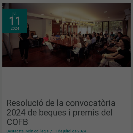
RESOLUCIÓ
jul.
DE
11
LA
CONVOCATÒRIA
2024
2024
DE
BEQUES
I
PREMIS
DEL
COFB
Resolució de la convocatòria
2024 de beques i premis del
COFB
Destacats
,
Món col·legial
/
11 de juliol de 2024