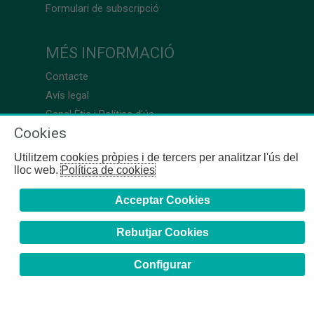
Formulari de subscripció
MÉS INFORMACIÓ
Contacte
Avís legal
Canal Ètic i Política d’ús
Cookies
Utilitzem cookies pròpies i de tercers per analitzar l'ús del
lloc web.
Política de cookies
Acceptar Cookies
Rebutjar Cookies
Configurar
COFB
- 2024 | Girona, 64-66 - 08009 Barcelona - Tel. +34
93 244 07 10