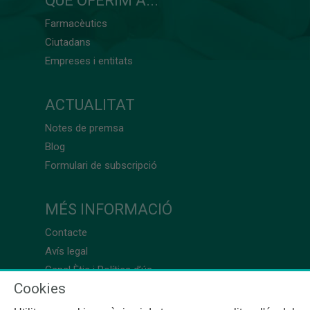
QUÈ OFERIM A...
Farmacèutics
Ciutadans
Empreses i entitats
ACTUALITAT
Notes de premsa
Blog
Formulari de subscripció
MÉS INFORMACIÓ
Contacte
Avís legal
Canal Ètic i Política d’ús
Cookies