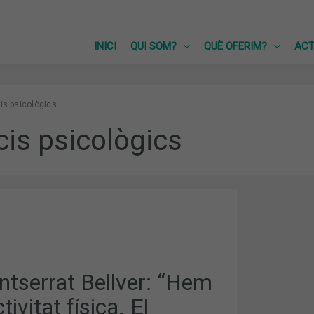
INICI
QUI SOM?
QUÈ OFERIM?
ACT
is psicològics
cis psicològics
T
ntserrat Bellver: “Hem
tivitat física. El
SME