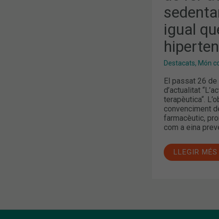
TÉ
sedentar
MOLTS
RISCOS,
IGUAL
igual qu
QUE
EL
hiperten
TABAC
O
LA
Destacats
,
Món col
HIPERTENSI
[VÍDEO
El passat 26 de f
ENTREVISTA
d’actualitat “L’a
terapèutica“. L’ob
convenciment del
farmacèutic, pro
com a eina preve
LLEGIR MÉS