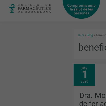
Vés
al
contingut
Inici
Blog
benefic
benefi
juny
DRA.
1
MONTSERRA
BELLVER:
“HEM
2020
DE
FER
ACTIVITAT
Dra. Mo
FÍSICA.
EL
de fer ac
SEDENTARI