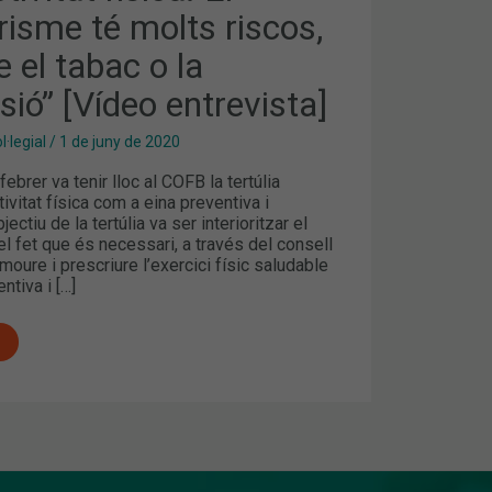
isme té molts riscos,
e el tabac o la
sió” [Vídeo entrevista]
·legial
/
1 de juny de 2020
Ó”
ebrer va tenir lloc al COFB la tertúlia
]
ctivitat física com a eina preventiva i
jectiu de la tertúlia va ser interioritzar el
 fet que és necessari, a través del consell
moure i prescriure l’exercici físic saludable
ntiva i […]