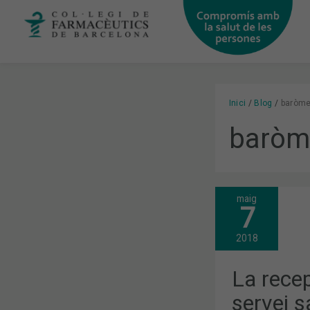
Vés
al
contingut
Inici
Blog
baròme
baròm
maig
LA
7
RECEPTA
ELECTRÒNIC
SEGON
2018
SERVEI
SANITARI
MÉS
La recep
BEN
VALORAT
servei s
PELS