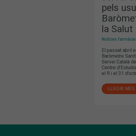
USUARIS,
pels usu
SEGONS
EL
BARÒMETRE
Baròmet
DEL
SERVEI
la Salut
CATALÀ
DE
LA
Notícies farmàcia
SALUT
El passat abril 
Baròmetre Sanita
Servei Català de 
Centre d’Estudis
el 9 i el 31 d’o
LLEGIR MÉS