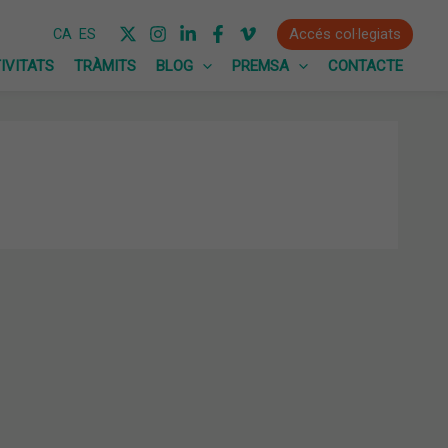
Accés col·legiats
CA
ES
IVITATS
TRÀMITS
BLOG
PREMSA
CONTACTE