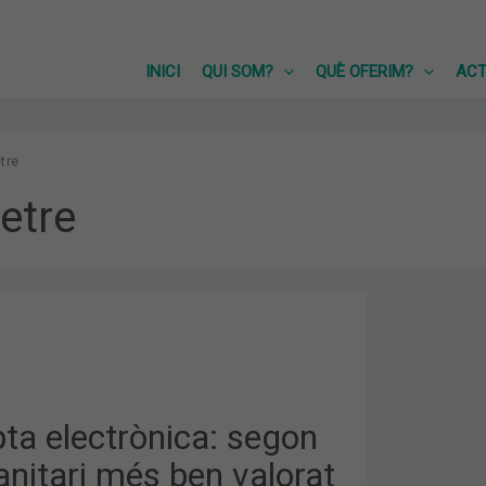
INICI
QUI SOM?
QUÈ OFERIM?
ACT
tre
etre
A:
ta electrònica: segon
anitari més ben valorat