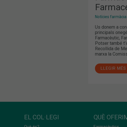
Farmacé
Notícies farmàcia
Us donem a conè
principals oneg
Farmacèutic, Fa
Potser també t’i
Recollida de Me
marxa la Comiss
LLEGIR MÉS
EL COL·LEGI
QUÈ OFERIM
Què és?
Farmacèutics