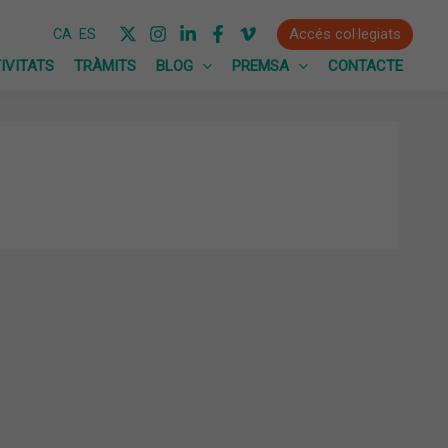
Accés col·legiats
CA
ES
IVITATS
TRÀMITS
BLOG
PREMSA
CONTACTE