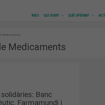
INICI
QUI SOM?
QUÈ OFERIM?
ACT
e Medicaments
de Medicaments
C,
I
ICOS
solidàries: Banc
utic, Farmamundi i