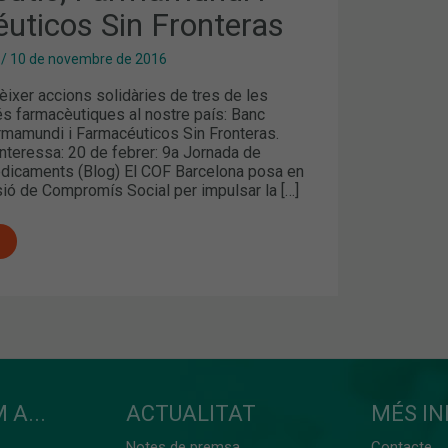
uticos Sin Fronteras
/
10 de novembre de 2016
ixer accions solidàries de tres de les
és farmacèutiques al nostre país: Banc
rmamundi i Farmacéuticos Sin Fronteras.
nteressa: 20 de febrer: 9a Jornada de
dicaments (Blog) El COF Barcelona posa en
ió de Compromís Social per impulsar la […]
 A...
ACTUALITAT
MÉS I
Notes de premsa
Contacte