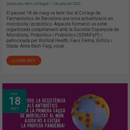
Destacats
,
Món col·legial
/
1 de juny de 2022
El passat 18 de maig va tenir lloc al Col·legi de
Farmacèutics de Barcelona una nova actualització en
microbiota i probiòtics. Aquesta formació va estar
organitzada conjuntament amb la Societat Espanyola de
Microbiota, Probiòtics i Prebiòtics (SEMiPyP) i
patrocinada per Biotical Health, Faes Farma, Grifols i
Stada. Anna Bach-Faig, vocal
LLEGIR MÉS
FARMACÈUTICS/QUES
nov.
DE
18
BARCELONA
COL·LABOREN
EN
2021
DIFERENTS
INICIATIVES
PER
INCIDIR
EN
LA