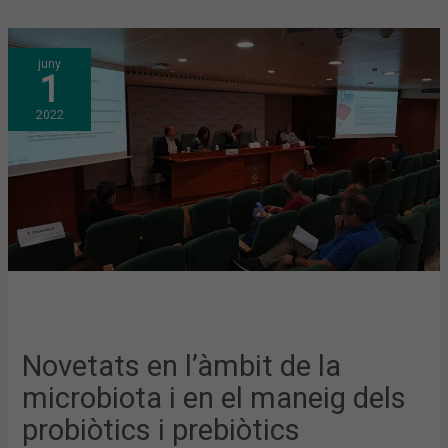
NOVETATS
juny
EN
1
L’ÀMBIT
DE
LA
2022
MICROBIOTA
I
EN
EL
MANEIG
DELS
PROBIÒTICS
I
PREBIÒTICS
Novetats en l’àmbit de la
microbiota i en el maneig dels
probiòtics i prebiòtics