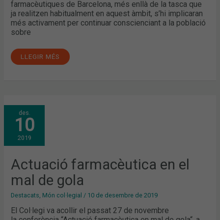
farmacèutiques de Barcelona, més enllà de la tasca que
ja realitzen habitualment en aquest àmbit, s’hi implicaran
més activament per continuar conscienciant a la població
sobre
LLEGIR MÉS
ACTUACIÓ
des.
FARMACÈUTICA
10
EN
EL
MAL
2019
DE
GOLA
Actuació farmacèutica en el
mal de gola
Destacats
,
Món col·legial
/
10 de desembre de 2019
El Col·legi va acollir el passat 27 de novembre
la conferència “Actuació farmacèutica en mal de gola“, a