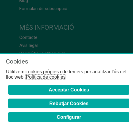
Blog
Formulari de subscripció
MÉS INFORMACIÓ
Contacte
Avís legal
Canal Ètic i Política d’ús
Cookies
Utilitzem cookies pròpies i de tercers per analitzar l'ús del
lloc web.
Política de cookies
Acceptar Cookies
Rebutjar Cookies
Configurar
COFB
- 2024 | Girona, 64-66 - 08009 Barcelona - Tel. +34
93 244 07 10