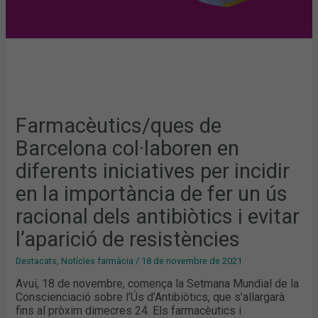
IMPORTÀNCIA
DE
FER
UN
ÚS
RACIONAL
DELS
ANTIBIÒTICS
I
EVITAR
L’APARICIÓ
DE
RESISTÈNCIES
Farmacèutics/ques de
Barcelona col·laboren en
diferents iniciatives per incidir
en la importància de fer un ús
racional dels antibiòtics i evitar
l’aparició de resistències
Destacats
,
Notícies farmàcia
/
18 de novembre de 2021
Avui, 18 de novembre, comença la Setmana Mundial de la
Conscienciació sobre l’Ús d’Antibiòtics, que s’allargarà
fins al pròxim dimecres 24. Els farmacèutics i