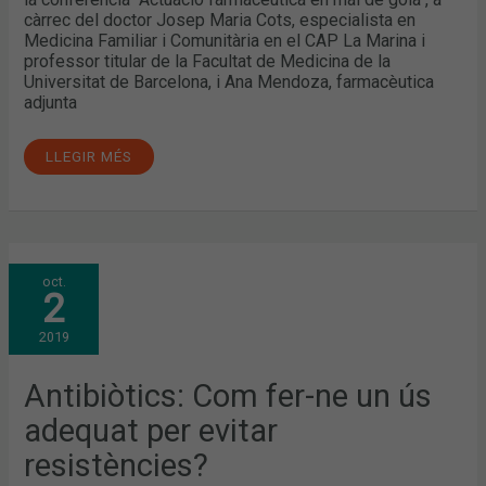
càrrec del doctor Josep Maria Cots, especialista en
Medicina Familiar i Comunitària en el CAP La Marina i
professor titular de la Facultat de Medicina de la
Universitat de Barcelona, i Ana Mendoza, farmacèutica
adjunta
LLEGIR MÉS
ANTIBIÒTICS:
oct.
COM
2
FER-
NE
UN
2019
ÚS
ADEQUAT
PER
EVITAR
Antibiòtics: Com fer-ne un ús
RESISTÈNCIES?
adequat per evitar
resistències?