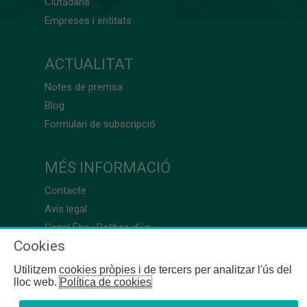
Ciutadans
Empreses i entitats
ACTUALITAT
Notes de premsa
Blog
Formulari de subscripció
MÉS INFORMACIÓ
Contacte
Avís legal
Canal Ètic i Política d’ús
Cookies
Utilitzem cookies pròpies i de tercers per analitzar l'ús del
lloc web.
Política de cookies