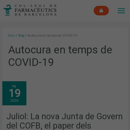
Vés
MAI
al
ME
contingut
Inici
Blog
Autocura en temps de COVID-19
Autocura en temps de
COVID-19
JULIOL:
ag.
LA
19
NOVA
JUNTA
DE
2020
GOVERN
DEL
COFB,
EL
Juliol: La nova Junta de Govern
PAPER
DELS
del COFB, el paper dels
FARMACÈUTICS
DURANT