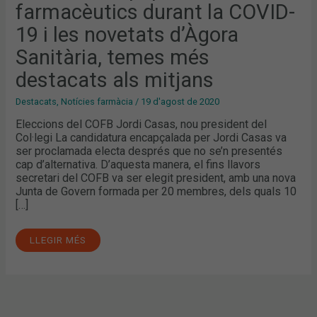
LA
farmacèutics durant la COVID-
COVID-
19
19 i les novetats d’Àgora
I
LES
NOVETATS
Sanitària, temes més
D’ÀGORA
SANITÀRIA,
destacats als mitjans
TEMES
MÉS
DESTACATS
Destacats
,
Notícies farmàcia
/
19 d'agost de 2020
ALS
MITJANS
Eleccions del COFB Jordi Casas, nou president del
Col·legi La candidatura encapçalada per Jordi Casas va
ser proclamada electa després que no se’n presentés
cap d’alternativa. D’aquesta manera, el fins llavors
secretari del COFB va ser elegit president, amb una nova
Junta de Govern formada per 20 membres, dels quals 10
[…]
LLEGIR MÉS