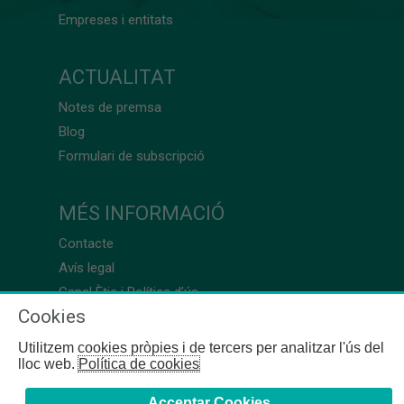
Empreses i entitats
ACTUALITAT
Notes de premsa
Blog
Formulari de subscripció
MÉS INFORMACIÓ
Contacte
Avís legal
Canal Ètic i Política d’ús
Cookies
Utilitzem cookies pròpies i de tercers per analitzar l'ús del
lloc web.
Política de cookies
Acceptar Cookies