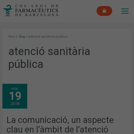
Vés
MAI
al
ME
contingut
Inici
Blog
atenció sanitària pública
atenció sanitària
pública
LA
nov.
COMUNICACIÓ,
19
UN
ASPECTE
CLAU
2018
EN
L’ÀMBIT
DE
L’ATENCIÓ
La comunicació, un aspecte
PRIMÀRIA
clau en l’àmbit de l’atenció