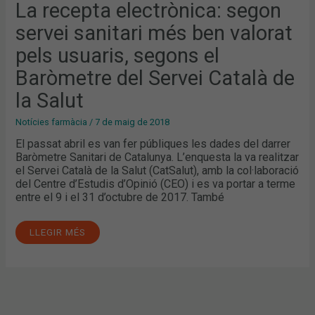
VALORAT
La recepta electrònica: segon
PELS
USUARIS,
servei sanitari més ben valorat
SEGONS
EL
BARÒMETRE
pels usuaris, segons el
DEL
SERVEI
Baròmetre del Servei Català de
CATALÀ
DE
LA
la Salut
SALUT
Notícies farmàcia
/
7 de maig de 2018
El passat abril es van fer públiques les dades del darrer
Baròmetre Sanitari de Catalunya. L’enquesta la va realitzar
el Servei Català de la Salut (CatSalut), amb la col·laboració
del Centre d’Estudis d’Opinió (CEO) i es va portar a terme
entre el 9 i el 31 d’octubre de 2017. També
LLEGIR MÉS