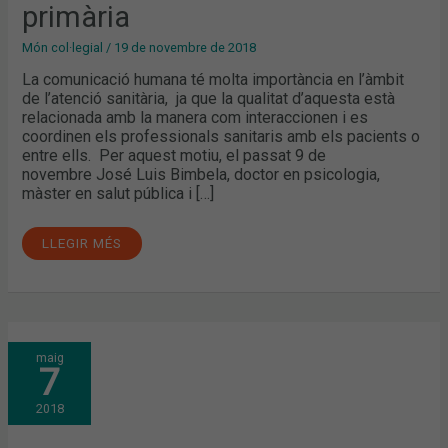
primària
Món col·legial
/
19 de novembre de 2018
La comunicació humana té molta importància en l’àmbit
de l’atenció sanitària, ja que la qualitat d’aquesta està
relacionada amb la manera com interaccionen i es
coordinen els professionals sanitaris amb els pacients o
entre ells. Per aquest motiu, el passat 9 de
novembre José Luis Bimbela, doctor en psicologia,
màster en salut pública i […]
LLEGIR MÉS
LA
maig
RECEPTA
7
ELECTRÒNICA:
SEGON
SERVEI
2018
SANITARI
MÉS
BEN