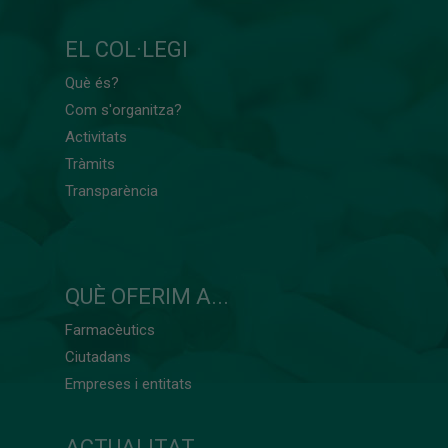
EL COL·LEGI
Què és?
Com s'organitza?
Activitats
Tràmits
Transparència
QUÈ OFERIM A...
Farmacèutics
Ciutadans
Empreses i entitats
ACTUALITAT