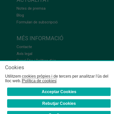
Notes de premsa
Blog
Formulari de subscripció
MÉS INFORMACIÓ
Contacte
Avís legal
Canal Ètic i Política d’ús
Cookies
Utilitzem cookies pròpies i de tercers per analitzar l'ús del
lloc web.
Política de cookies
Acceptar Cookies
Rebutjar Cookies