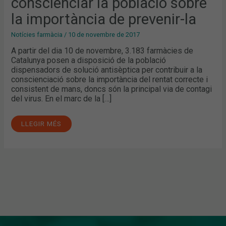
conscienciar la població sobre
SOBRE
LA
IMPORTÀNCIA
la importància de prevenir-la
DE
PREVENIR-
LA
Notícies farmàcia
/
10 de novembre de 2017
A partir del dia 10 de novembre, 3.183 farmàcies de
Catalunya posen a disposició de la població
dispensadors de solució antisèptica per contribuir a la
conscienciació sobre la importància del rentat correcte i
consistent de mans, doncs són la principal via de contagi
del virus. En el marc de la […]
LLEGIR MÉS