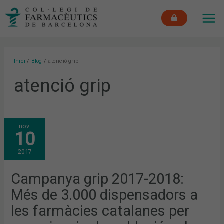
Vés
MAI
al
ME
contingut
Inici
Blog
atenció grip
atenció grip
CAMPANYA
nov.
GRIP
10
2017-
2018:
MÉS
2017
DE
3.000
DISPENSADORS
A
Campanya grip 2017-2018:
LES
FARMÀCIES
Més de 3.000 dispensadors a
CATALANES
PER
CONSCIENCIAR
les farmàcies catalanes per
LA
POBLACIÓ