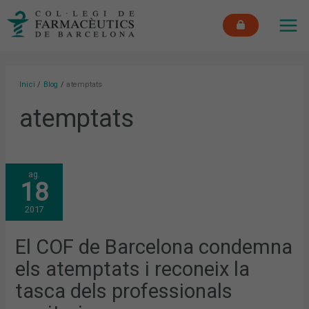
Vés
MAI
al
ME
contingut
Inici
Blog
atemptats
atemptats
EL
ag.
COF
18
DE
BARCELONA
CONDEMNA
2017
ELS
ATEMPTATS
I
RECONEIX
El COF de Barcelona condemna
LA
TASCA
els atemptats i reconeix la
DELS
PROFESSIONALS
SANITARIS
tasca dels professionals