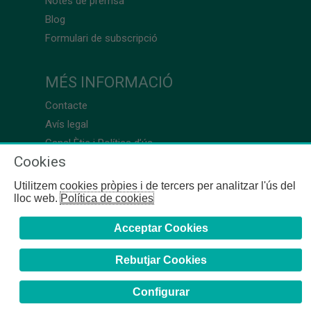
Notes de premsa
Blog
Formulari de subscripció
MÉS INFORMACIÓ
Contacte
Avís legal
Canal Ètic i Política d’ús
Cookies
Utilitzem cookies pròpies i de tercers per analitzar l'ús del
lloc web.
Política de cookies
Acceptar Cookies
Rebutjar Cookies
Configurar
COFB
- 2024 | Girona, 64-66 - 08009 Barcelona - Tel. +34