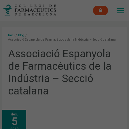
Vés
MAI
al
ME
contingut
Inici
Blog
Associació Espanyola de Farmacèutics de la Indústria – Secció catalana
Associació Espanyola
de Farmacèutics de la
Indústria – Secció
catalana
ARRENCA
des.
LA
5
CINQUENA
EDICIÓ
DELS
2018