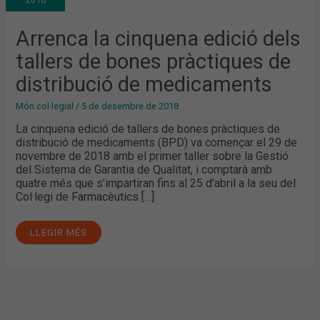
TALLERS
DE
BONES
PRÀCTIQUES
Arrenca la cinquena edició dels
DE
DISTRIBUCIÓ
tallers de bones pràctiques de
DE
MEDICAMENTS
distribució de medicaments
Món col·legial
/
5 de desembre de 2018
La cinquena edició de tallers de bones pràctiques de
distribució de medicaments (BPD) va començar el 29 de
novembre de 2018 amb el primer taller sobre la Gestió
del Sistema de Garantia de Qualitat, i comptarà amb
quatre més que s’impartiran fins al 25 d’abril a la seu del
Col·legi de Farmacèutics […]
LLEGIR MÉS