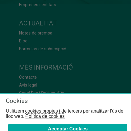
Empreses i entitats
ACTUALITAT
Notes de premsa
Blog
Formulari de subscripció
MÉS INFORMACIÓ
Contacte
Avís legal
Canal Ètic i Política d’ús
Cookies
Utilitzem cookies pròpies i de tercers per analitzar l'ús del
lloc web.
Política de cookies
Acceptar Cookies