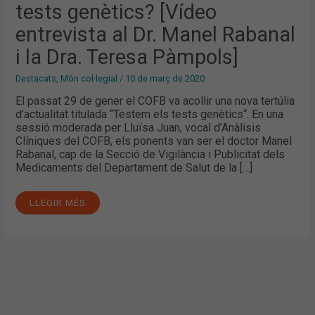
AL
tests genètics? [Vídeo
DR.
MANEL
entrevista al Dr. Manel Rabanal
RABANAL
I
LA
i la Dra. Teresa Pàmpols]
DRA.
TERESA
PÀMPOLS]
Destacats
,
Món col·legial
/
10 de març de 2020
El passat 29 de gener el COFB va acollir una nova tertúlia
d’actualitat titulada “Testem els tests genètics“. En una
sessió moderada per Lluïsa Juan, vocal d’Anàlisis
Clíniques del COFB, els ponents van ser el doctor Manel
Rabanal, cap de la Secció de Vigilància i Publicitat dels
Medicaments del Departament de Salut de la […]
LLEGIR MÉS