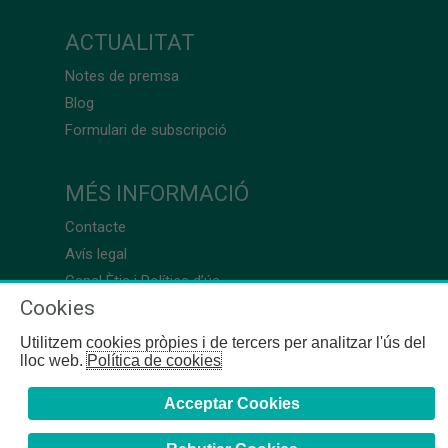
ACTUALITAT
Notes de premsa
Blog
Formulari de subscripció
MÉS INFORMACIÓ
Contacte
Avís legal
Canal Ètic i Política d’ús
Cookies
Utilitzem cookies pròpies i de tercers per analitzar l'ús del
lloc web.
Política de cookies
Acceptar Cookies