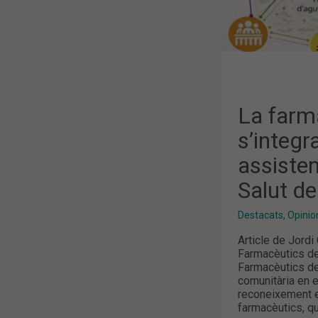
MAPA
DE
SALUT
DE
CATALUNYA
La farm
s’integra
assiste
Salut d
Destacats
,
Opinion
Article de Jordi
Farmacèutics de
Farmacèutics de
comunitària en 
reconeixement ex
farmacèutics, qu