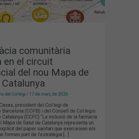
àcia comunitària
 en el circuit
ncial del nou Mapa de
e Catalunya
s del Col·legi
/
17 de març de 2026
 Casas, president del Col·legi de
 Barcelona (COFB) i del Consell de Col·legis
 Catalunya (CCFC) “La inclusió de la farmàcia
el Mapa de Salut de Catalunya representa un
plícit del paper sanitari que exerceixen els
e formen part de l’estratègia […]