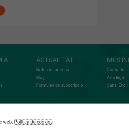
 A...
ACTUALITAT
MÉS I
Notes de premsa
Contacte
Blog
Avís legal
ts
Formulari de subscripció
Canal Ètic i
loc web.
Política de cookies