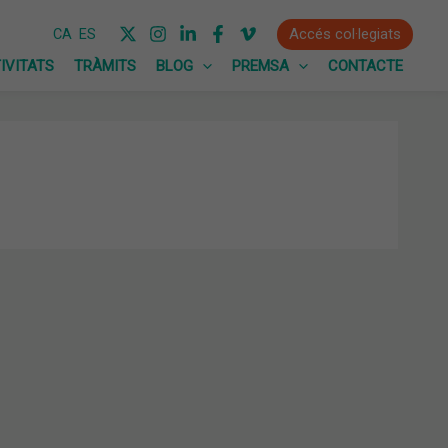
Accés col·legiats
CA
ES
IVITATS
TRÀMITS
BLOG
PREMSA
CONTACTE