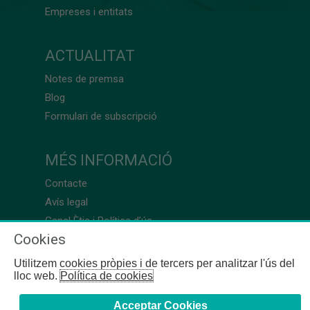
Empreses i entitats
ACTUALITAT
Notes de premsa
Blog
Formulari de subscripció
MÉS INFORMACIÓ
Contacte
Avís legal
Canal Ètic i Política d’ús
Cookies
Utilitzem cookies pròpies i de tercers per analitzar l'ús del
lloc web.
Política de cookies
Acceptar Cookies