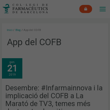
Vés
MAI
al
ME
contingut
Inici
Blog
App del COFB
App del COFB
DESEMBRE:
gen.
#INFARMAINNOVA
21
I
LA
IMPLICACIÓ
2019
DEL
COFB
A
LA
Desembre: #Infarmainnova i la
MARATÓ
DE
implicació del COFB a La
TV3,
TEMES
MÉS
Marató de TV3, temes més
DESTACATS
ALS