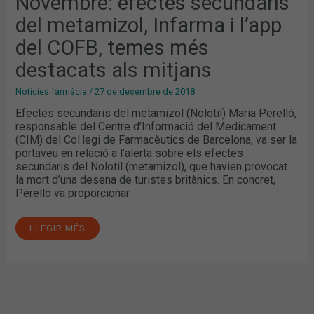
Novembre: efectes secundaris
COFB,
TEMES
del metamizol, Infarma i l’app
MÉS
DESTACATS
ALS
del COFB, temes més
MITJANS
destacats als mitjans
Notícies farmàcia
/
27 de desembre de 2018
Efectes secundaris del metamizol (Nolotil) Maria Perelló,
responsable del Centre d’Informació del Medicament
(CIM) del Col·legi de Farmacèutics de Barcelona, va ser la
portaveu en relació a l’alerta sobre els efectes
secundaris del Nolotil (metamizol), que havien provocat
la mort d’una desena de turistes britànics. En concret,
Perelló va proporcionar
LLEGIR MÉS