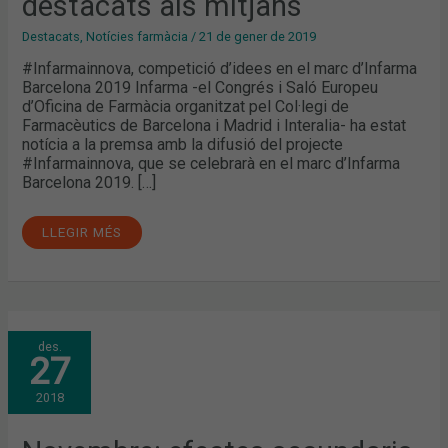
destacats als mitjans
MITJANS
Destacats
,
Notícies farmàcia
/
21 de gener de 2019
#Infarmainnova, competició d’idees en el marc d’Infarma
Barcelona 2019 Infarma -el Congrés i Saló Europeu
d’Oficina de Farmàcia organitzat pel Col·legi de
Farmacèutics de Barcelona i Madrid i Interalia- ha estat
notícia a la premsa amb la difusió del projecte
#Infarmainnova, que se celebrarà en el marc d’Infarma
Barcelona 2019. […]
LLEGIR MÉS
NOVEMBRE:
des.
EFECTES
27
SECUNDARIS
DEL
METAMIZOL,
2018
INFARMA
I
L’APP
DEL