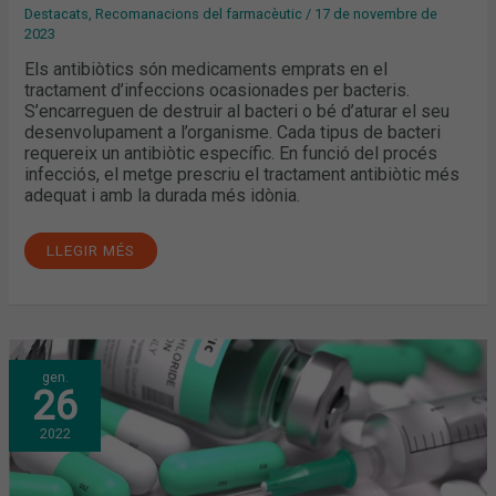
Destacats
,
Recomanacions del farmacèutic
/
17 de novembre de
2023
Els antibiòtics són medicaments emprats en el
tractament d’infeccions ocasionades per bacteris.
S’encarreguen de destruir al bacteri o bé d’aturar el seu
desenvolupament a l’organisme. Cada tipus de bacteri
requereix un antibiòtic específic. En funció del procés
infecciós, el metge prescriu el tractament antibiòtic més
adequat i amb la durada més idònia.
LLEGIR MÉS
QUIN
gen.
ÉS
26
L’ÚS
ADEQUAT
DELS
2022
ANTIBIÒTICS
PER
EVITAR
RESISTÈNCIES?