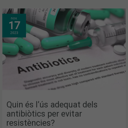
QUIN
nov.
ÉS
17
L’ÚS
ADEQUAT
DELS
2023
ANTIBIÒTICS
PER
EVITAR
RESISTÈNCIES?
Quin és l’ús adequat dels
antibiòtics per evitar
resistències?