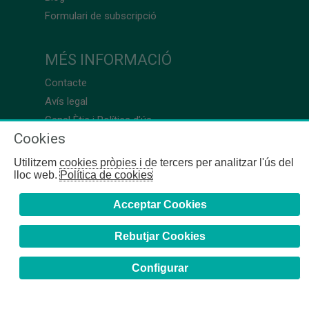
Formulari de subscripció
MÉS INFORMACIÓ
Contacte
Avís legal
Canal Ètic i Política d’ús
Cookies
Utilitzem cookies pròpies i de tercers per analitzar l'ús del
lloc web.
Política de cookies
Acceptar Cookies
Rebutjar Cookies
Configurar
COFB
- 2024 | Girona, 64-66 - 08009 Barcelona - Tel. +34
93 244 07 10