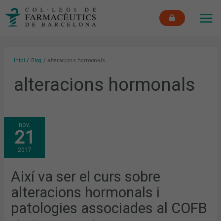
Vés
MAI
al
ME
contingut
Inici
Blog
alteracions hormonals
alteracions hormonals
AIXÍ
nov.
VA
21
SER
EL
CURS
2017
SOBRE
ALTERACIONS
HORMONALS
I
Així va ser el curs sobre
PATOLOGIES
ASSOCIADES
alteracions hormonals i
AL
COFB
patologies associades al COFB