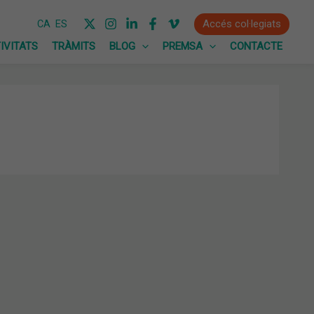
Accés col·legiats
CA
ES
IVITATS
TRÀMITS
BLOG
PREMSA
CONTACTE