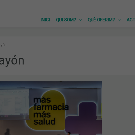
INICI
QUI SOM?
QUÈ OFERIM?
ACT
ayón
Rayón