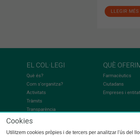
LLEGIR MÉS
EL COL·LEGI
QUÈ OFERIM
Què és?
Farmacèutics
Com s'organitza?
Ciutadans
Activitats
Empreses i entita
Tràmits
Transparència
Cookies
Utilitzem cookies pròpies i de tercers per analitzar l'ús del l