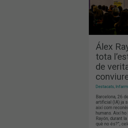
EL
QUE
DE
VERITAT
HAURÍEM
DE
FER
ÉS
CONVIURE
AMB
ELLA”
Álex Ra
tota l’e
de verit
conviure
Destacats
,
Infar
Barcelona, 26 de
artificial (IA) j
així com reconè
humans. Així ho 
Rayón, durant la 
què no és?”, cel