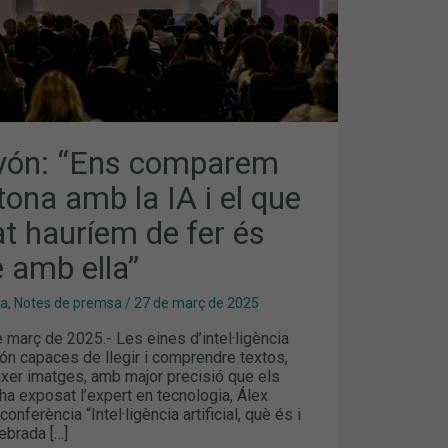
yón: “Ens comparem
stona amb la IA i el que
at hauríem de fer és
 amb ella”
ma
,
Notes de premsa
/
27 de març de 2025
 març de 2025.- Les eines d’intel·ligència
a són capaces de llegir i comprendre textos,
ixer imatges, amb major precisió que els
ha exposat l’expert en tecnologia, Álex
conferència “Intel·ligència artificial, què és i
ebrada […]