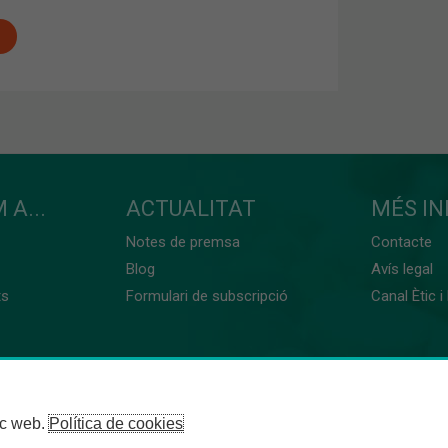
 A...
ACTUALITAT
MÉS I
Notes de premsa
Contacte
Blog
Avís legal
ts
Formulari de subscripció
Canal Ètic i
loc web.
Política de cookies