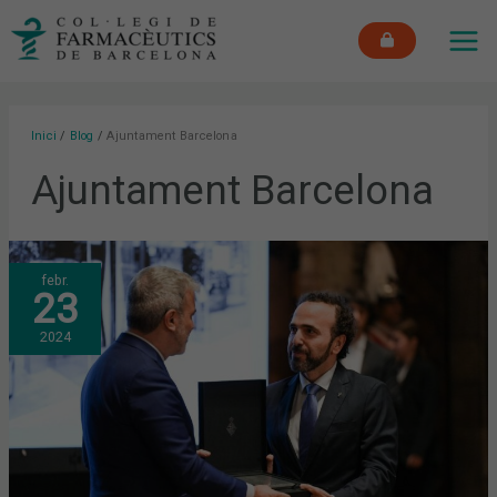
Vés
MAI
al
ME
contingut
Inici
Blog
Ajuntament Barcelona
Ajuntament Barcelona
EL
febr.
COFB
23
REP
LA
DISTINCIÓ
2024
D’INSTITUCIÓ
CENTENÀRIA
DE
L’AJUNTAMENT
DE
BARCELONA