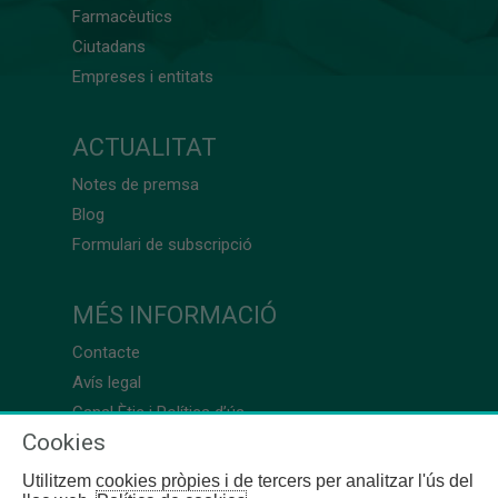
Farmacèutics
Ciutadans
Empreses i entitats
ACTUALITAT
Notes de premsa
Blog
Formulari de subscripció
MÉS INFORMACIÓ
Contacte
Avís legal
Canal Ètic i Política d’ús
Cookies
Utilitzem cookies pròpies i de tercers per analitzar l'ús del