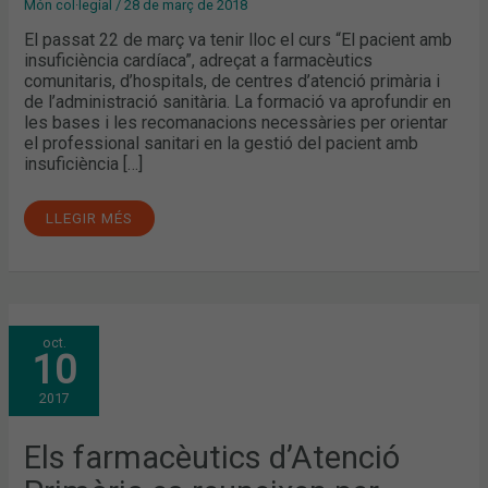
Món col·legial
/
28 de març de 2018
El passat 22 de març va tenir lloc el curs “El pacient amb
insuficiència cardíaca”, adreçat a farmacèutics
comunitaris, d’hospitals, de centres d’atenció primària i
de l’administració sanitària. La formació va aprofundir en
les bases i les recomanacions necessàries per orientar
el professional sanitari en la gestió del pacient amb
insuficiència […]
LLEGIR MÉS
ELS
oct.
FARMACÈUTICS
10
D’ATENCIÓ
PRIMÀRIA
ES
2017
REUNEIXEN
PER
DEFINIR
LES
Els farmacèutics d’Atenció
SEVES
LÍNIES
ESTRATÈGIQUES