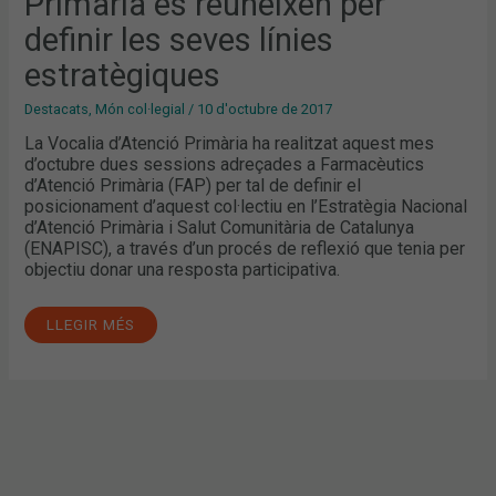
Primària es reuneixen per
definir les seves línies
estratègiques
Destacats
,
Món col·legial
/
10 d'octubre de 2017
La Vocalia d’Atenció Primària ha realitzat aquest mes
d’octubre dues sessions adreçades a Farmacèutics
d’Atenció Primària (FAP) per tal de definir el
posicionament d’aquest col·lectiu en l’Estratègia Nacional
d’Atenció Primària i Salut Comunitària de Catalunya
(ENAPISC), a través d’un procés de reflexió que tenia per
objectiu donar una resposta participativa.
LLEGIR MÉS