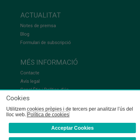
ACTUALITAT
Notes de premsa
Blog
Formulari de subscripció
MÉS INFORMACIÓ
Contacte
Avís legal
Canal Ètic i Política d’ús
Cookies
Utilitzem cookies pròpies i de tercers per analitzar l'ús del
lloc web.
Política de cookies
Acceptar Cookies