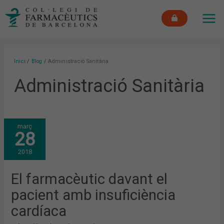
Vés
MAI
al
ME
contingut
Inici
Blog
Administració Sanitària
Administració Sanitària
EL
març
FARMACÈUTIC
28
DAVANT
EL
PACIENT
2018
AMB
INSUFICIÈNCIA
CARDÍACA
El farmacèutic davant el
pacient amb insuficiència
cardíaca